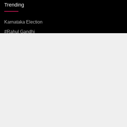
Trending
Karnataka Election
#rahul Gandhi
#BJP
#एकनाथ शिंदे
अजित पवार
#आदित्य ठाकरे
News
Politics
Maharashtra
Mumbai