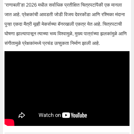
‘राणाबली’हा 2026 मधील सर्वाधिक प्रतीक्षित चित्रपटांपैकी एक मानला
जात आहे. प्रेक्षकांची आवडती जोडी विजय देवरकोंडा आणि रश्मिका मंदाना
पुन्हा एकदा मैत्री मूव्ही मेकर्सच्या बॅनरखाली एकत्र येत आहे. चित्रपटाची
घोषणा झाल्यापासून त्याच्या भव्य विश्वामुळे, मुख्य पात्रांच्या झलकांमुळे आणि
संगीतामुळे प्रेक्षकांमध्ये प्रचंड उत्सुकता निर्माण झाली आहे.