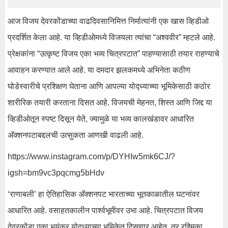
आज विजय देवरकोंडाच्या वाढदिवसानिमित्त निर्मात्यांनी एक खास व्हिडीओ
प्रदर्शित केला आहे. या व्हिडीओमध्ये विजयला त्यांचा “अश्ववीर” म्हटले आहे.
प्रेक्षकांना “उत्कृष्ट विजय एका भव्य चित्रपटात” पाहण्यासाठी तयार राहण्याचे
आवाहन करण्यात आले आहे. या दमदार झलकमध्ये अभिनेता कठीण
घोडेस्वारीचे प्रशिक्षण घेताना आणि आपल्या योद्ध्याच्या भूमिकेसाठी कठोर
शारीरिक तयारी करताना दिसत आहे. विजयची मेहनत, शिस्त आणि जिद्द या
व्हिडीओतून स्पष्ट दिसून येते, ज्यामुळे या भव्य कालखंडावर आधारित
अ‍ॅक्शनपटाबद्दलची उत्सुकता आणखी वाढली आहे.
https://www.instagram.com/p/DYHIw5mk6CJ/?
igsh=bm9vc3pqcmg5bHdv
‘राणाबली’ हा ऐतिहासिक अ‍ॅक्शनपट भारताच्या भूतकाळातील घटनांवर
आधारित आहे. वसाहतकालीन पार्श्वभूमीवर उभा आहे. चित्रपटात विजय
देवरकोंडा एका भयंकर योद्ध्याच्या भूमिकेत दिसणार आहेत, तर रश्मिका