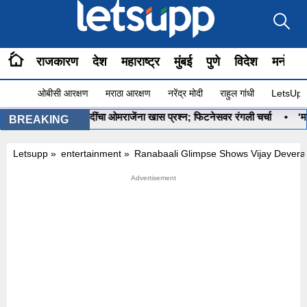
राजकारण
देश
महाराष्ट्र
मुंबई
पुणे
विदेश
मनोरंज
ओबीसी आरक्षण
मराठा आरक्षण
नरेंद्र मोदी
राहुल गांधी
LetsUpp 
आहे ना?”, PM मोदींचा ओमराजेंना खास प्रश्न; फिटनेसवर रंगली चर्चा
•
‘मला रणन
BREAKING
Letsupp
»
entertainment
»
Ranabaali Glimpse Shows Vijay Dever