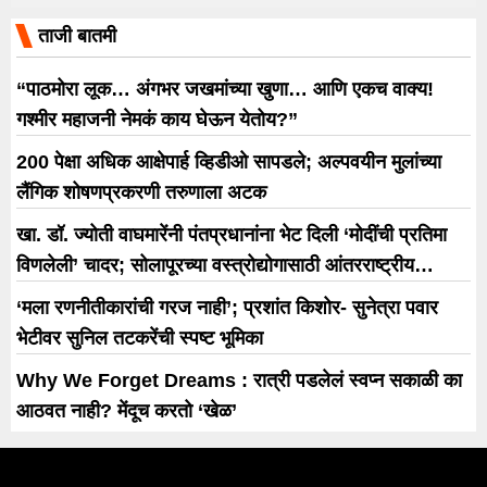
ताजी बातमी
“पाठमोरा लूक… अंगभर जखमांच्या खुणा… आणि एकच वाक्य!
गश्मीर महाजनी नेमकं काय घेऊन येतोय?”
200 पेक्षा अधिक आक्षेपार्ह व्हिडीओ सापडले; अल्पवयीन मुलांच्या
लैंगिक शोषणप्रकरणी तरुणाला अटक
खा. डॉ. ज्योती वाघमारेंनी पंतप्रधानांना भेट दिली ‘मोदींची प्रतिमा
विणलेली’ चादर; सोलापूरच्या वस्त्रोद्योगासाठी आंतरराष्ट्रीय
धोरणाची मागणी
‘मला रणनीतीकारांची गरज नाही’; प्रशांत किशोर- सुनेत्रा पवार
भेटीवर सुनिल तटकरेंची स्पष्ट भूमिका
Why We Forget Dreams : रात्री पडलेलं स्वप्न सकाळी का
आठवत नाही? मेंदूच करतो ‘खेळ’