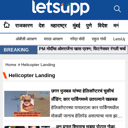
राजकारण
देश
महाराष्ट्र
मुंबई
पुणे
विदेश
मनोरंज
ओबीसी आरक्षण
मराठा आरक्षण
नरेंद्र मोदी
राहुल गांधी
LetsUpp 
”योग सुरू आहे ना?”, PM मोदींचा ओमराजेंना खास प्रश्न; फिटनेसवर रंगली चर्चा
•
BREAKING
»
Home
Helicopter Landing
Helicopter Landing
छगन भुजबळ यांच्या हेलिकॉप्टरचं चुकीचं
लँडिंग; कार पार्किंगमध्ये उतरल्याने खळबळ
हेलिकॉप्टरच्या पायलटला कार पार्किंगमधील
मोकळी जागाच हेलिपॅड असल्याचा भास झाला
आणि त्याने थेट तिथेच लँडिंग केले.
…अन् ढगात शिरताच माझ्या पोटात गोळा,