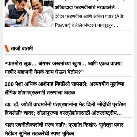
अजितदादा-फडणवीसांचे भरकटलेले
हेलिकॉप्टर सुखरूप लॅंड
देवेंद्र फडणवीस आणि अजित पवार (Ajit
Pawar) हे हेलिकॉप्टरने नागपूरहून
गडचिरोलीला जात असताना त्यांचे हेलिकॉप्टर
भरकटले होते.
ताजी बातमी
“पाठमोरा लूक… अंगभर जखमांच्या खुणा… आणि एकच वाक्य!
गश्मीर महाजनी नेमकं काय घेऊन येतोय?”
200 पेक्षा अधिक आक्षेपार्ह व्हिडीओ सापडले; अल्पवयीन मुलांच्या
लैंगिक शोषणप्रकरणी तरुणाला अटक
खा. डॉ. ज्योती वाघमारेंनी पंतप्रधानांना भेट दिली ‘मोदींची प्रतिमा
विणलेली’ चादर; सोलापूरच्या वस्त्रोद्योगासाठी आंतरराष्ट्रीय
धोरणाची मागणी
‘मला रणनीतीकारांची गरज नाही’; प्रशांत किशोर- सुनेत्रा पवार
भेटीवर सुनिल तटकरेंची स्पष्ट भूमिका