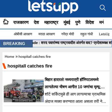
राजकारण
देश
महाराष्ट्र
मुंबई
पुणे
विदेश
मनोरंज
ओबीसी आरक्षण
मराठा आरक्षण
नरेंद्र मोदी
राहुल गांधी
LetsUpp 
hashikant Shinde : शरद पवारांच्या राष्ट्रवादीत अंतर्गत वाद? प्रदेशाध्यक्ष शशिकां
BREAKING
»
Home
hospitall catches fire
hospitall catches fire
बिहार हादरलं! मध्यरात्री हॉस्पिटलमध्ये
लागलेल्या भीषण आगीत 10 जणांचा मृत्यू;
खिडक्या फोडून रुग्णांची सुटका
शॉर्ट सर्किटमुळे ही आग लागल्याचा प्राथमिक
अंदाज व्यक्त करण्यात आला असला तरी नेमके
कारण शोधण्यासाठी चौकशी सुरू करण्यात