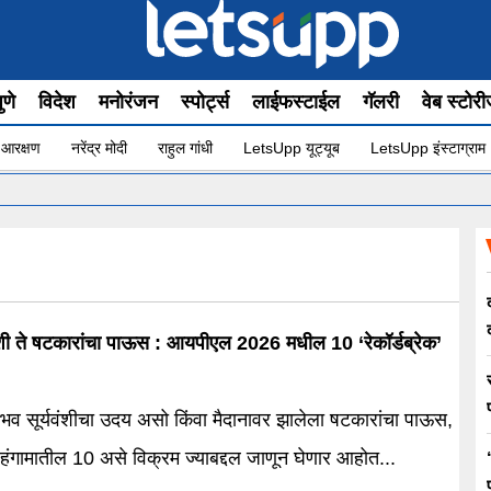
ुणे
विदेश
मनोरंजन
स्पोर्ट्स
लाईफस्टाईल
गॅलरी
वेब स्टोर
 आरक्षण
नरेंद्र मोदी
राहुल गांधी
LetsUpp यूट्यूब
LetsUpp इंस्टाग्राम
ारांचा पाऊस : आयपीएल 2026 मधील 10 ‘रेकॉर्डब्रेक’
वैभव सूर्यवंशीचा उदय असो किंवा मैदानावर झालेला षटकारांचा पाऊस,
हंगामातील 10 असे विक्रम ज्याबद्दल जाणून घेणार आहोत...