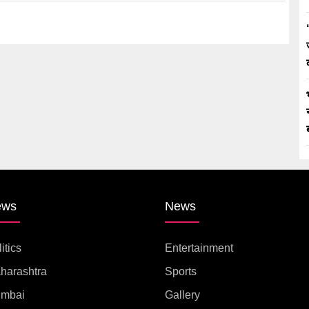
ews
News
itics
Entertainment
harashtra
Sports
mbai
Gallery