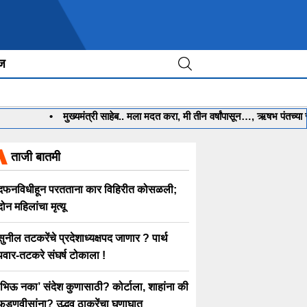
ीज
•
मुख्यमंत्री साहेब.. मला मदत करा, मी तीन वर्षांपासून…, ऋषभ पंतच्या 
ताजी बातमी
दफनविधीहून परतताना कार विहिरीत कोसळली;
दोन महिलांचा मृत्यू
सुनील तटकरेंचे प्रदेशाध्यक्षपद जाणार ? पार्थ
पवार-तटकरे संघर्ष टोकाला !
‘भिऊ नका’ संदेश कुणासाठी? कोर्टाला, शाहांना की
फडणवीसांना? उद्धव ठाकरेंचा घणाघात