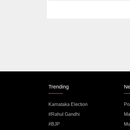
Trending
N
Karnataka Election
Pol
#rahul Gandhi
Ma
#BJP
Mu