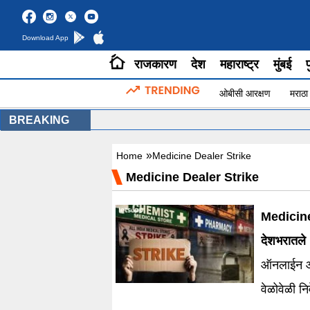
Download App
राजकारण
देश
महाराष्ट्र
मुंबई
प
ओबीसी आरक्षण
मराठा
BREAKING
»
Home
Medicine Dealer Strike
Medicine Dealer Strike
Medicine
देशभरातले
ऑनलाईन औष
वेळोवेळी न