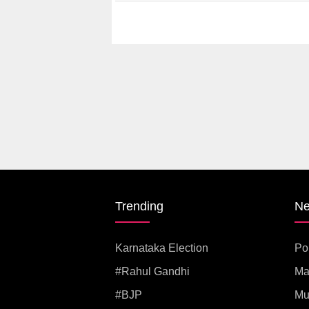
Trending
N
Karnataka Election
Pol
#rahul Gandhi
Ma
#BJP
Mu