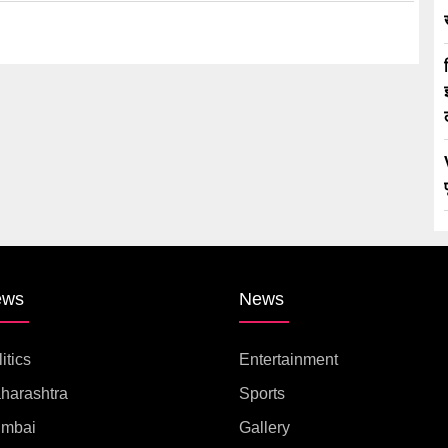
ews
News
itics
Entertainment
harashtra
Sports
mbai
Gallery