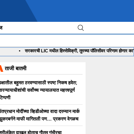
ीज
•
सरकारची LIC मधील हिस्सेविक्री, तुमच्या पॉलिसीवर परिणाम होणार का? जाणू
ताजी बातमी
पक्षातील बहुमत ठरवण्यासाठी स्पष्ट निकष हवेत;
सरन्यायाधीशांची सर्वोच्च न्यायालयात महत्त्वपूर्ण
टिप्पणी
पंतप्रधान मोदींच्या व्हिडीओच्या वादा दरम्यान मार्क
झुकरबर्गने माफी मागितली पण… प्रकरण वेगळच
श्रीलंकेत दाखल होताच गौतम गंभीरचा