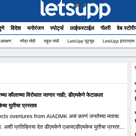
ुणे
विदेश
मनोरंजन
स्पोर्ट्स
लाईफस्टाईल
गॅलरी
वेब स्टोर
 आरक्षण
नरेंद्र मोदी
राहुल गांधी
LetsUpp यूट्यूब
LetsUpp इंस्टाग्राम
च्या कौलाच्या विरोधात जाणार नाही; डीएमकेने फेटाळला
चा युतीचा प्रस्ताव
cts overtures from AIADMK असं करणं जनतेच्या मताचा
रतिक्रिया देत डीएमकेने एआयएडीएमकेच युतीचा प्रस्ताव