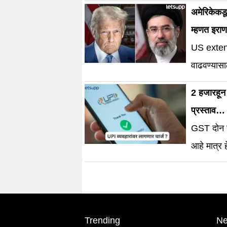
फेटाळला आ
अमेरिकेकडू
म्हणत इराण
US extend
वाढवण्यासाठ
2 हजारहून
प्रस्ताव… 
GST दोन ह
आहे मात्र 
Trending
N