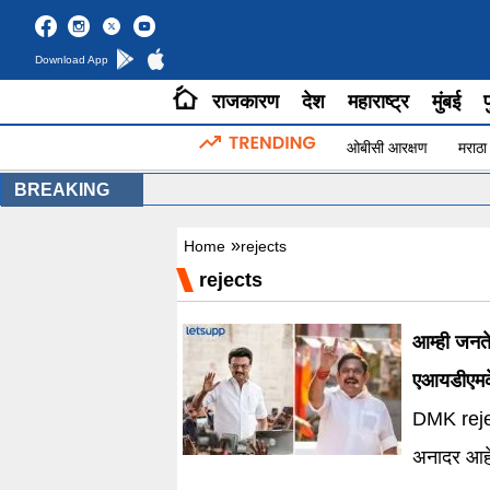
Download App
राजकारण
देश
महाराष्ट्र
मुंबई
प
ओबीसी आरक्षण
मराठा
BREAKING
»
Home
rejects
rejects
आम्ही जनते
एआयडीएमके
DMK reje
अनादर आहे. अशी प्