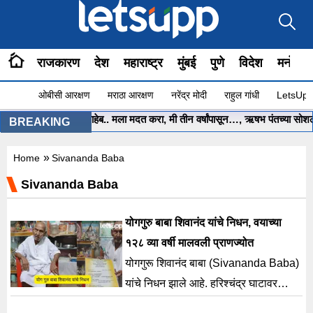
राजकारण
देश
महाराष्ट्र
मुंबई
पुणे
विदेश
मनोरंज
ओबीसी आरक्षण
मराठा आरक्षण
नरेंद्र मोदी
राहुल गांधी
LetsUpp 
•
मुख्यमंत्री साहेब.. मला मदत करा, मी तीन वर्षांपासून…, ऋषभ पंतच्या सोशल म
BREAKING
»
Home
Sivananda Baba
Sivananda Baba
योगगुरु बाबा शिवानंद यांचे निधन, वयाच्या
१२८ व्या वर्षी मालवली प्राणज्योत
योगगुरू शिवानंद बाबा (Sivananda Baba)
यांचे निधन झाले आहे. हरिश्चंद्र घाटावर
त्यांच्या पार्थिवावर सोमवारी अंत्यसंस्कार