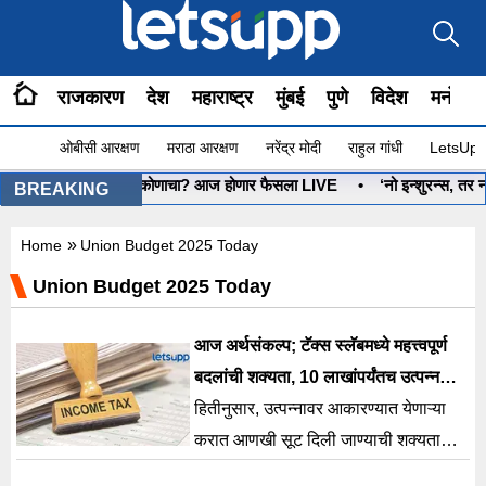
राजकारण
देश
महाराष्ट्र
मुंबई
पुणे
विदेश
मनोरंज
ओबीसी आरक्षण
मराठा आरक्षण
नरेंद्र मोदी
राहुल गांधी
LetsUpp 
•
धनुष्यबाण कोणाचा? आज होणार फैसला LIVE
•
‘नो इन्शुरन्स, तर नो 
BREAKING
»
Home
Union Budget 2025 Today
Union Budget 2025 Today
आज अर्थसंकल्प; टॅक्स स्लॅबमध्ये महत्त्वपूर्ण
बदलांची शक्यता, 10 लाखांपर्यंतच उत्पन्न
करमुक्त?
हितीनुसार, उत्पन्नावर आकारण्यात येणाऱ्या
करात आणखी सूट दिली जाण्याची शक्यता
आहे. त्यासाठी केंद्र सरकारकडून