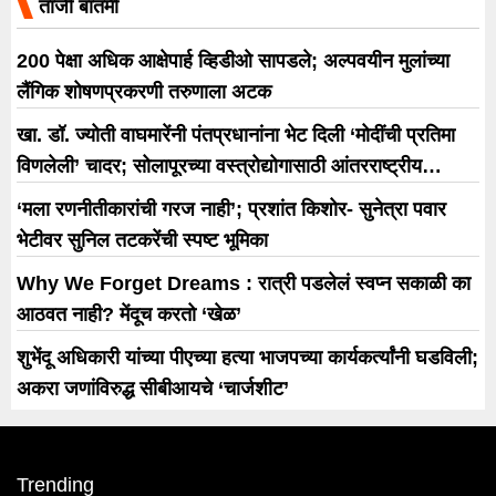
ताजी बातमी
200 पेक्षा अधिक आक्षेपार्ह व्हिडीओ सापडले; अल्पवयीन मुलांच्या
लैंगिक शोषणप्रकरणी तरुणाला अटक
खा. डॉ. ज्योती वाघमारेंनी पंतप्रधानांना भेट दिली ‘मोदींची प्रतिमा
विणलेली’ चादर; सोलापूरच्या वस्त्रोद्योगासाठी आंतरराष्ट्रीय
धोरणाची मागणी
‘मला रणनीतीकारांची गरज नाही’; प्रशांत किशोर- सुनेत्रा पवार
भेटीवर सुनिल तटकरेंची स्पष्ट भूमिका
Why We Forget Dreams : रात्री पडलेलं स्वप्न सकाळी का
आठवत नाही? मेंदूच करतो ‘खेळ’
शुभेंदू अधिकारी यांच्या पीएच्या हत्या भाजपच्या कार्यकर्त्यांनी घडविली;
अकरा जणांविरुद्ध सीबीआयचे ‘चार्जशीट’
Trending