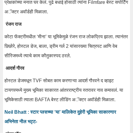
प्रेक्षकांच्या मनात घर केलं. पुढे बधाई होसाठी त्यांना Filmfare बेस्ट सपोर्टिंग
अॅक्टर अवॉर्डही मिळाला.
रंजन राज
कोटा फॅक्टरीमधील ‘मीना’ या भूमिकेमुळे रंजन राज लोकप्रिय झाला. त्यानंतर
छिछोरे, होस्टल डेज, बाला, ड्रीम गर्ल 2 यांसारख्या चित्रपट आणि वेब
सीरिजमध्ये त्याचे काम कौतुकास्पद ठरले.
आदर्श गौरव
होस्टल डेजमधून TVF सोबत काम करणाऱ्या आदर्श गौरवने द व्हाइट
टायगरमध्ये मुख्य भूमिका साकारत आंतरराष्ट्रीय स्तरावर नाव कमावलं. या
भूमिकेसाठी त्याला BAFTA बेस्ट लीडिंग अॅक्टर अवॉर्डही मिळाला.
Neil Bhatt : स्टार प्लसच्या ‘या’ मालिकेत दुहेरी भूमिका साकारणार
अभिनेता नील भट्ट-