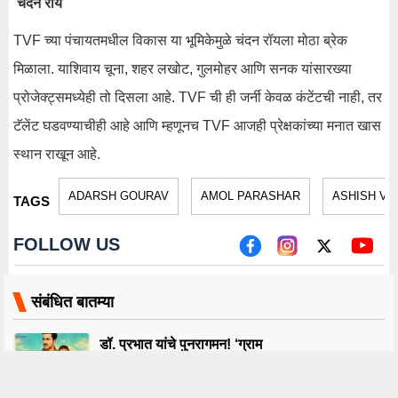
चंदन रॉय
TVF च्या पंचायतमधील विकास या भूमिकेमुळे चंदन रॉयला मोठा ब्रेक
मिळाला. याशिवाय चूना, शहर लखोट, गुलमोहर आणि सनक यांसारख्या
प्रोजेक्ट्समध्येही तो दिसला आहे. TVF ची ही जर्नी केवळ कंटेंटची नाही, तर
टॅलेंट घडवण्याचीही आहे आणि म्हणूनच TVF आजही प्रेक्षकांच्या मनात खास
स्थान राखून आहे.
ADARSH GOURAV
AMOL PARASHAR
ASHISH V
TAGS
FOLLOW US
संबंधित बातम्या
डॉ. प्रभात यांचे पुनरागमन! ‘ग्राम
चिकित्सालय’ सीझन 2 चा जागतिक प्रीमियर
‘या’ दिवशी होणार