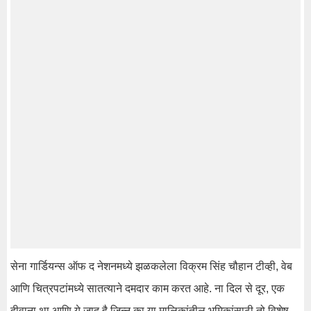
सेना गार्डियन्स ऑफ द नेशनमध्ये झळकलेला विक्रम सिंह चौहान टीव्ही, वेब
आणि चित्रपटांमध्ये सातत्याने दमदार काम करत आहे. ना दिल से दूर, एक
दीवाना था आणि ये जादू है जिन्न का या मालिकांतील भूमिकांसाठी तो विशेष