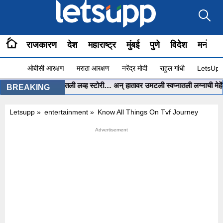
राजकारण
देश
महाराष्ट्र
मुंबई
पुणे
विदेश
मनोरंज
ओबीसी आरक्षण
मराठा आरक्षण
नरेंद्र मोदी
राहुल गांधी
LetsUpp 
hatGPT ला सांगितली लव्ह स्टोरी… अन् हातावर उमटली स्वप्नातली लग्नाची मेहेंदी…
BREAKING
Letsupp
»
entertainment
»
Know All Things On Tvf Journey