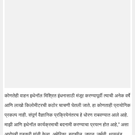
कोणतेही वाहन इथेनॉल मिश्रित इंधनासाठी मंजूर करण्यापूर्वी त्याची अनेक वर्षे
आणि लाखो किलोमीटरची कठोर चाचणी घेतली जाते. हा कोणताही प्रायोगिक
प्रकल्प नाही. संपूर्ण वैज्ञानिक प्रक्रियेनंतरच हे धोरण राबवण्यात आले आहे.
माझी आणि इथेनॉल कार्यक्रमाची बदनामी करण्याचा प्रयत्न होत आहे,” असा
आरोपही गडकरी यांनी केला. अमेरिका, ब्राझील, जपान, जर्मनी, थायलंड