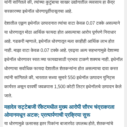
यांनी सांगितले की, त्यांच्या कुटुंबाचा साखर उद्योगातील व्यवसाय हा केंद्र
सरकारच्या इथेनॉल धोरणापूर्वीपासूनचा आहे.
देशातील एकूण इथेनॉल उत्पादनात त्यांचा वाटा केवळ 0.07 टक्के असल्याने
या धोरणातून मोठा आर्थिक फायदा होत असल्याचा आरोप पूर्णपणे निराधार
आहे. गडकरी म्हणाले, इथेनॉल धोरणातून मला काहीही आर्थिक लाभ होत
नाही. माझा वाटा केवळ 0.07 टक्के आहे. एवढ्या अल्प सहभागामुळे देशाच्या
इथेनॉल धोरणावर स्वतःच्या फायद्यासाठी प्रभाव टाकणे शक्यच नाही. इथेनॉल
धोरणाचा सर्वाधिक फायदा देशातील शेतकऱ्यांना होत असल्याचा दावा करत
त्यांनी सांगितले की, भारतात सध्या सुमारे 550 इथेनॉल उत्पादन युनिट्स
कार्यरत असून दरवर्षी जवळपास 1,500 कोटी लिटर इथेनॉलचे उत्पादन केले
जाते.
महादेव सट्टेबाजी रॅकेटमधील मुख्य आरोपी सौरभ चंद्राकरला
ओमानमधून अटक; प्रत्यार्पणाची प्रक्रिया सुरू
या धोरणामुळे ऊसासह इतर पिकांना बाजारपेठ उपलब्ध होते, शेतकऱ्यांचे