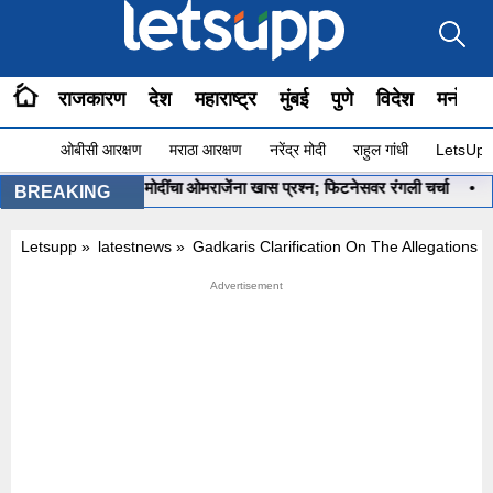
राजकारण
देश
महाराष्ट्र
मुंबई
पुणे
विदेश
मनोरंज
ओबीसी आरक्षण
मराठा आरक्षण
नरेंद्र मोदी
राहुल गांधी
LetsUpp 
रू आहे ना?”, PM मोदींचा ओमराजेंना खास प्रश्न; फिटनेसवर रंगली चर्चा
•
‘मला र
BREAKING
Letsupp
»
latestnews
»
Gadkaris Clarification On The Allegations