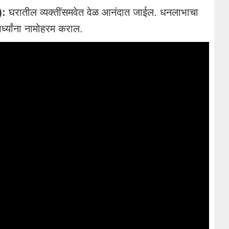
):
घरातील व्यक्तींसमवेत वेळ आनंदात जाईल. धनलाभाचा
र्ध्यांना नामोहरम कराल.