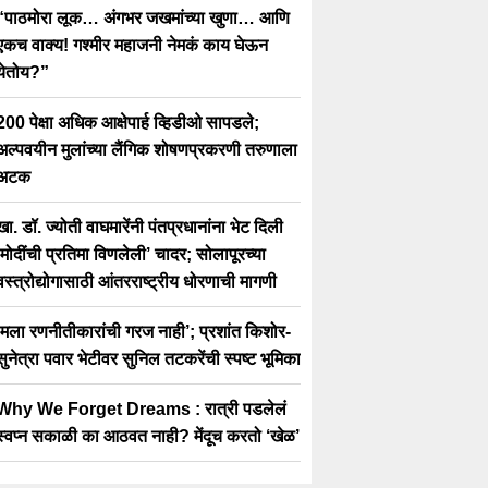
“पाठमोरा लूक… अंगभर जखमांच्या खुणा… आणि
एकच वाक्य! गश्मीर महाजनी नेमकं काय घेऊन
येतोय?”
200 पेक्षा अधिक आक्षेपार्ह व्हिडीओ सापडले;
अल्पवयीन मुलांच्या लैंगिक शोषणप्रकरणी तरुणाला
अटक
खा. डॉ. ज्योती वाघमारेंनी पंतप्रधानांना भेट दिली
‘मोदींची प्रतिमा विणलेली’ चादर; सोलापूरच्या
वस्त्रोद्योगासाठी आंतरराष्ट्रीय धोरणाची मागणी
‘मला रणनीतीकारांची गरज नाही’; प्रशांत किशोर-
सुनेत्रा पवार भेटीवर सुनिल तटकरेंची स्पष्ट भूमिका
Why We Forget Dreams : रात्री पडलेलं
स्वप्न सकाळी का आठवत नाही? मेंदूच करतो ‘खेळ’