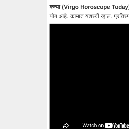
कन्या (Virgo Horoscope Today
योग आहे. कामात यशस्वी व्हाल. प्रतिस्प