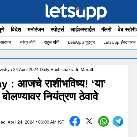
ुणे
विदेश
मनोरंजन
स्पोर्ट्स
लाईफस्टाईल
गॅलरी
वेब स्टोर
 आरक्षण
नरेंद्र मोदी
राहुल गांधी
LetsUpp यूट्यूब
LetsUpp इंस्टाग्राम
•
”योग 
ishya 24 April 2024 Daily Rashichakra In Marathi
 आजचे राशीभविष्य! ‘या’
ा बोलण्यावर नियंत्रण ठेवावे
hed:
April 24, 2024 / 06:00 AM IST