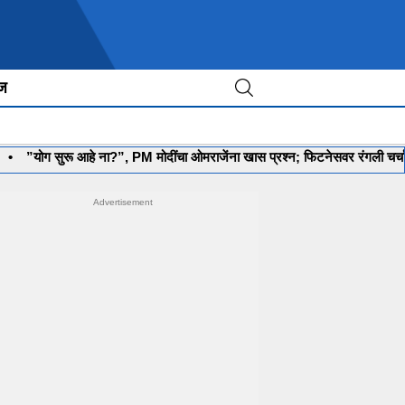
ीज
सुरू आहे ना?”, PM मोदींचा ओमराजेंना खास प्रश्न; फिटनेसवर रंगली चर्चा
•
‘मल