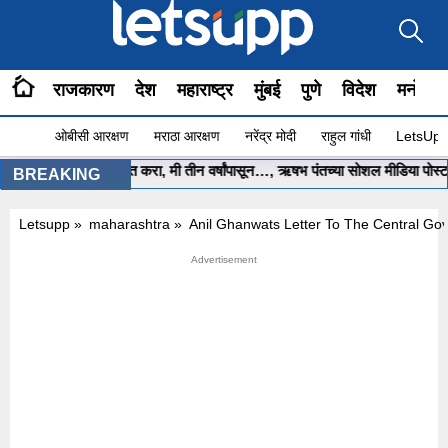
राजकारण
देश
महाराष्ट्र
मुंबई
पुणे
विदेश
मनोरंज
ओबीसी आरक्षण
मराठा आरक्षण
नरेंद्र मोदी
राहुल गांधी
LetsUpp 
ंत्री साहेब.. मला मदत करा, मी तीन वर्षांपासून…, ऋषभ पंतच्या सोशल मीडिया पोस्टने 
BREAKING
Letsupp
»
maharashtra
»
Anil Ghanwats Letter To The Central Go