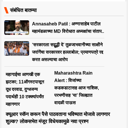
संबंधित बातम्या
Annasaheb Patil : अण्णासाहेब पाटील
महामंडळाच्या MD विरोधात अध्यक्षांचा संताप..
‘सरकारला सद्बुद्धी दे’ तुळजाभवानीच्या साक्षीने
जरांगेंचा सरकारवर हल्लाबोल; प्रमाणपत्रे रद्द
करत असल्याचा आरोप
Maharashtra Rain
महागाईचा आणखी एक
Alert : विजांच्या
झटका; 11ऑगस्टपासून
कडकडाटासह आज नाशिक,
दूध दरवाढ, दुग्धजन्य
परभणीसह ‘या’ जिल्ह्यात
पदार्थही 10 टक्क्यांपर्यंत
वादळी पाऊस
महागणार
क्यूआर स्कॅन करून पैसे पाठवताना भविष्यात मोजावे लागणार
शुल्क? लोकसभेत मंजूर विधेयकामुळे नवा प्रश्न