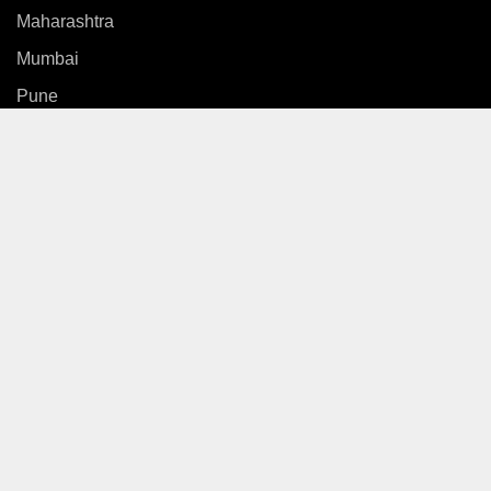
Maharashtra
Mumbai
Pune
Country
International
News
Entertainment
Sports
Gallery
Life Style
Video
Web Stories