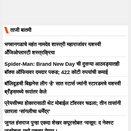
ताजी बातमी
भगवानगडाचे महंत नामदेव शास्त्री महाराजांवर यशस्वी
अँजिओप्लास्टी शस्त्रक्रिया
Spider-Man: Brand New Day ची दुसऱ्या आठवड्यातही
बॉक्स ऑफिसवर दमदार पकड; 422 कोटी रुपयांची कमाई
बॉलिवूडची बिझनेस लीग ‘हे’ सात स्टार्स ज्यांनी स्टारडमचे यशस्वी
ब्रँड्समध्ये रूपांतर केले
प्रेयसीच्या होकारासाठी थेट मोबाईल टॉवरवर चढला; तीन तासांनी
उतरला ‘सांगलीचा धर्मेंद्र’
जुगल हंसराज पुन्हा एकदा शेखर कपूरसोबत ‘मासूम: द नेक्स्ट
जनरेशन’ मध्ये एकत्र येणार !