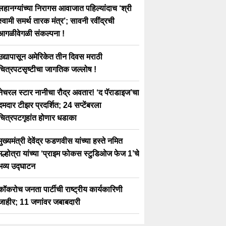
लहानग्यांच्या निरागस आवाजात पहिल्यांदाच ‘श्री
स्वामी समर्थ तारक मंत्र’; सावनी रवींद्रची
आगळीवेगळी संकल्पना !
उद्यापासून अमेरिकेत तीन दिवस मराठी
चित्रपटसृष्टीचा जागतिक जल्लोष !
नेचरल स्टार नानीचा रौद्र अवतार! ‘द पॅराडाइज’चा
दमदार टीझर प्रदर्शित; 24 सप्टेंबरला
चित्रपटगृहांत होणार धडाका
मुख्यमंत्री देवेंद्र फडणवीस यांच्या हस्ते नमित
मल्होत्रा यांच्या ‘प्राइम फोकस स्टुडिओज फेज 1’चे
भव्य उद्घाटन
कॉकरोच जनता पार्टीची राष्ट्रीय कार्यकारिणी
जाहीर; 11 जणांवर जबाबदारी