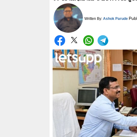
Pub
Written By:
Ashok Parude