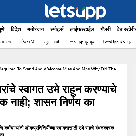
ुणे
विदेश
मनोरंजन
स्पोर्ट्स
लाईफस्टाईल
गॅलरी
वेब स्टोर
 आरक्षण
नरेंद्र मोदी
राहुल गांधी
LetsUpp यूट्यूब
LetsUpp इंस्टाग्राम
•
t Required To Stand And Welcome Mlas And Mps Why Did The
चे स्वागत उभे राहून करण्याचे
रक नाही; शासन निर्णय का
ाऱ्यांनी लोकप्रतिनिधींच्या स्वागतासाठी उभे राहणे बंधनकारक
णा.