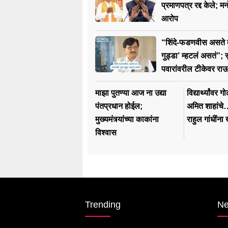
प्रमाणपत्र रद्द केले; म
आरोप
“शिंदे-फडणवीस असते तर 
गुड्डा’ म्हटलं असतं”; स
पवारांवरील टीकेवर राऊत
माझा पुतण्या आज ना उद्या
विद्यार्थ्यांवर
पंतप्रधान होईल;
अमित शाहांच
मुख्यमंत्र्यांच्या काकांना
राहुल गांधीं
विश्वास
Trending
N