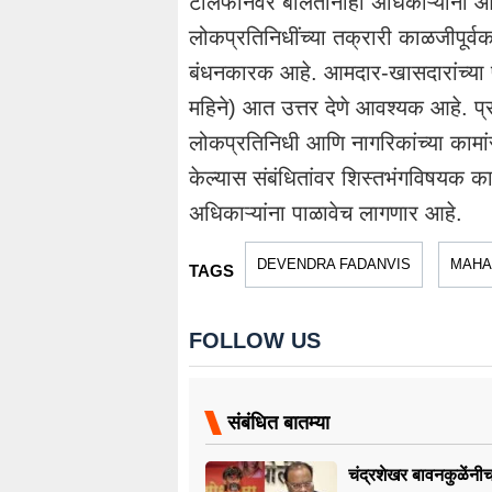
टेलिफोनवर बोलतानाही अधिकाऱ्यांनी आ
लोकप्रतिनिधींच्या तक्रारी काळजीपूर्व
बंधनकारक आहे. आमदार-खासदारांच्या पत्
महिने) आत उत्तर देणे आवश्यक आहे. प्रत
लोकप्रतिनिधी आणि नागरिकांच्या कामांस
केल्यास संबंधितांवर शिस्तभंगविषयक का
अधिकाऱ्यांना पाळावेच लागणार आहे.
DEVENDRA FADANVIS
MAHA
TAGS
FOLLOW US
संबंधित बातम्या
चंद्रशेखर बावनकुळेंनी