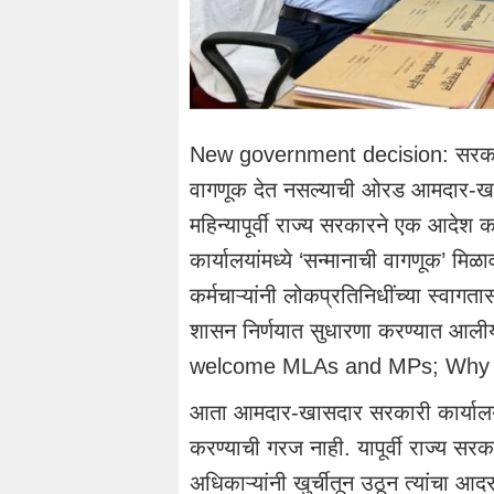
New government decision: सरकारी 
वागणूक देत नसल्याची ओरड आमदार-ख
महिन्यापूर्वी राज्य सरकारने एक आदे
कार्यालयांमध्ये ‘सन्मानाची वागणूक’ 
कर्मचाऱ्यांनी लोकप्रतिनिधींच्या स्वा
शासन निर्णयात सुधारणा करण्यात आल
welcome MLAs and MPs; Why di
आता आमदार-खासदार सरकारी कार्यालय
करण्याची गरज नाही. यापूर्वी राज्य स
अधिकाऱ्यांनी खुर्चीतून उठून त्यांचा आ