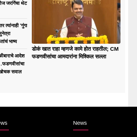
नोज जरांगेंचा थेट
त्यांनाही ‘गुंगा
ुनेत्रा
ांचं भाष्य
डोकं खात राहा म्हणजे कामे होत राहतील; CM
 गोळीबाराचे आदेश
फडणवीसांचा आमदारांना मिश्किल सल्ला
े…फडणवीसांचा
ना खोचक सवाल
ews
News