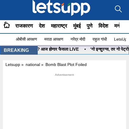
राजकारण
देश
महाराष्ट्र
मुंबई
पुणे
विदेश
मनोरंज
ओबीसी आरक्षण
मराठा आरक्षण
नरेंद्र मोदी
राहुल गांधी
LetsUpp 
धनुष्यबाण कोणाचा? आज होणार फैसला LIVE
•
‘नो इन्शुरन्स, तर नो पेट्रोल
BREAKING
Letsupp
»
national
»
Bomb Blast Plot Foiled