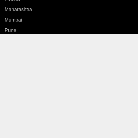
Maharashtra
Mumbai
Pune
Country
International
News
Entertainment
Sports
Gallery
Life Style
Video