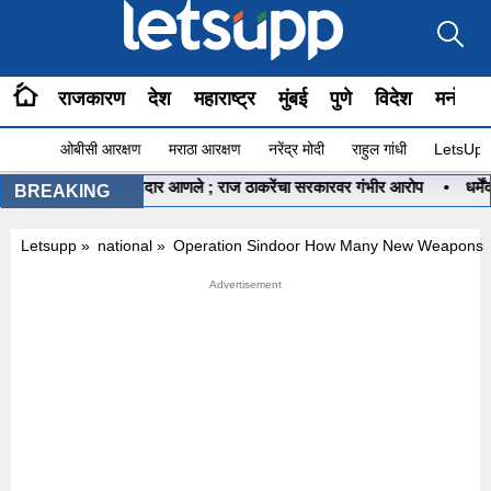
राजकारण
देश
महाराष्ट्र
मुंबई
पुणे
विदेश
मनोरंज
ओबीसी आरक्षण
मराठा आरक्षण
नरेंद्र मोदी
राहुल गांधी
LetsUpp 
 गुजरातचे कंत्राटदार आणले ; राज ठाकरेंचा सरकारवर गंभीर आरोप
•
धर्मेंद्र प्रध
BREAKING
Letsupp
»
national
»
Operation Sindoor How Many New Weapons A