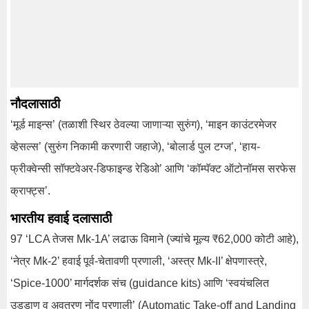
नौदलासाठी
‘मूर्ड माइन्स’ (तळाशी स्थिर ठेवल्या जाणाऱ्या सुरुंग), ‘माइन काउंटरमेजर
व्हेसल्स’ (सुरुंग निकामी करणारी जहाजे), ‘बोलार्ड पुल टग्ज’, ‘हाय-
फ्रीक्वेन्सी सॉफ्टवेअर-डिफाइन्ड रेडिओ’ आणि ‘कॉम्पॅक्ट ऑटोनॉमस सरफेस
क्राफ्ट्स’.
भारतीय हवाई दलासाठी
97 ‘LCA तेजस Mk-1A’ लढाऊ विमाने (ज्यांचे मूल्य ₹62,000 कोटी आहे),
‘नेत्र Mk-2’ हवाई पूर्व-चेतावणी प्रणाली, ‘अस्त्र Mk-II’ क्षेपणास्त्रे,
‘Spice-1000’ मार्गदर्शक संच (guidance kits) आणि ‘स्वयंचलित
उड्डाण व अवतरण नोंद प्रणाली’ (Automatic Take-off and Landing