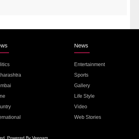
ews
News
itics
Entertainment
harashtra
Sports
mbai
Gallery
ne
Life Style
untry
Video
ernational
Web Stories
ed.
Powered By
Veegam