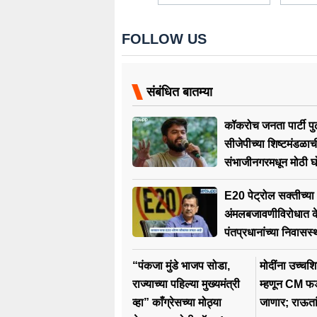
FOLLOW US
संबंधित बातम्या
कॉकरोच जनता पार्टी प
सीजेपीच्या शिष्टमंडळा
संभाजीनगरमधून मोठी घ
E20 पेट्रोल सक्तीच्या
अंमलबजावणीविरोधात क
पंतप्रधानांच्या निवासस्
“पंकजा मुंडे भाजप सोडा,
मोदींना उच्चशि
राज्याच्या पहिल्या मुख्यमंत्री
म्हणून CM फड
व्हा” काँग्रेसच्या मोठ्या
जाणार; राऊतां