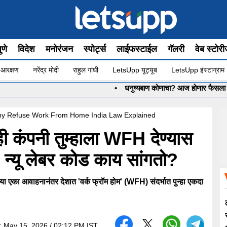
ुणे
विदेश
मनोरंजन
स्पोर्ट्स
लाईफस्टाईल
गॅलरी
वेब स्टोर
 आरक्षण
नरेंद्र मोदी
राहुल गांधी
LetsUpp यूट्यूब
LetsUpp इंस्टाग्राम
•
धनुष्यबाण कोणाचा? आज होणार फैसला LIVE
 Refuse Work From Home India Law Explained
ही कंपनी तुम्हाला WFH देण्यास
न्यू लेबर कोड काय सांगतो?
ल्या एका आवाहनानंतर देशात 'वर्क फ्रॉम होम' (WFH) संदर्भात पुन्हा एकदा
:
May 15, 2026 / 02:12 PM IST