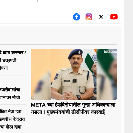
ुढं काय करणार?
ची छत्रपती
ोषणा
ेजरीवालांचा
थानावर मोर्चा
META च्या हेडविरोधातील गुन्हा अधिकाऱ्याला
क्षित नेता हवा
नडला ! मुख्यमंत्र्यांची डीसीपीवर कारवाई
णवीस केंद्रात
चा मोठा दावा