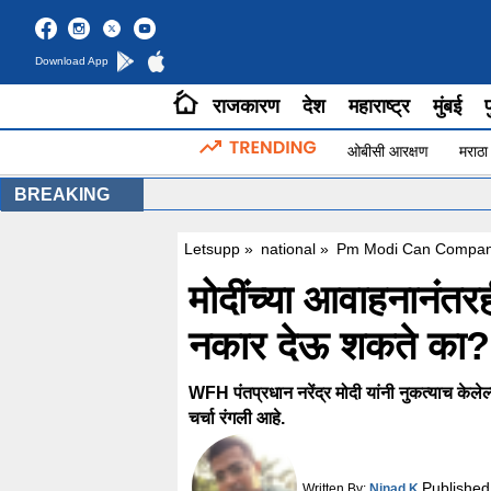
Download App
राजकारण
देश
महाराष्ट्र
मुंबई
प
ओबीसी आरक्षण
मराठा
BREAKING
Letsupp
»
national
»
Pm Modi Can Company
मोदींच्या आवाहनानंतर
नकार देऊ शकते का? 
WFH पंतप्रधान नरेंद्र मोदी यांनी नुकत्याच केले
चर्चा रंगली आहे.
Published
Written By:
Ninad K