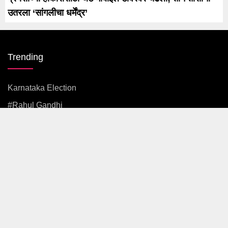
उतरला ‘सांगलीचा धर्मेंद्र’
Trending
Karnataka Election
#rahul Gandhi
#BJP
#एकनाथ शिंदे
अजित पवार
#आदित्य ठाकरे
News