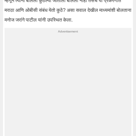
म्हणून त्यांना बोललो कुठल्या जातीला बोललो नाही तसेच या प्रकरणात
मराठा आणि ओबीसी संबंध येतो कुठे? असा सवाल देखील माध्यमांशी बोलताना
मनोज जरांगे पाटील यांनी उपस्थित केला.