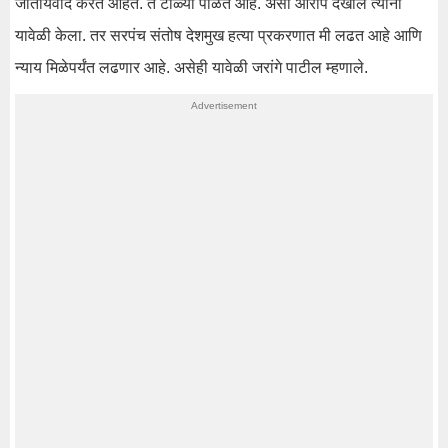
जातीयवाद करत आहेत. ते टोळ्या पाळत आहे. असा आरोप देखील त्यांनी
यावेळी केला. तर सरपंच संतोष देशमुख हत्या प्रकरणात मी लढत आहे आणि
न्याय मिळेपर्यंत लढणार आहे. असेही यावेळी जरांगे पाटील म्हणाले.