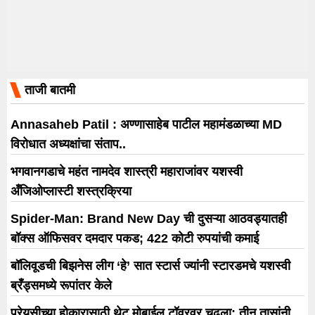
ताजी बातमी
Annasaheb Patil : अण्णासाहेब पाटील महामंडळाच्या MD
विरोधात अध्यक्षांचा संताप..
भगवानगडाचे महंत नामदेव शास्त्री महाराजांवर यशस्वी
अँजिओप्लास्टी शस्त्रक्रिया
Spider-Man: Brand New Day ची दुसऱ्या आठवड्यातही
बॉक्स ऑफिसवर दमदार पकड; 422 कोटी रुपयांची कमाई
बॉलिवूडची बिझनेस लीग ‘हे’ सात स्टार्स ज्यांनी स्टारडमचे यशस्वी
ब्रँड्समध्ये रूपांतर केले
प्रेयसीच्या होकारासाठी थेट मोबाईल टॉवरवर चढला; तीन तासांनी