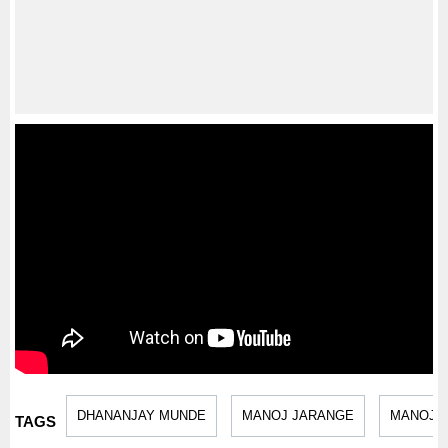
DHANANJAY MUNDE
MANOJ JARANGE
MANOJ 
TAGS