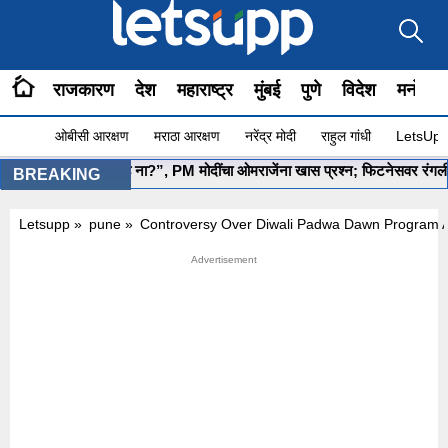
राजकारण
देश
महाराष्ट्र
मुंबई
पुणे
विदेश
मनोरंज
ओबीसी आरक्षण
मराठा आरक्षण
नरेंद्र मोदी
राहुल गांधी
LetsUpp 
•
”योग सुरू आहे ना?”, PM मोदींचा ओमराजेंना खास प्रश्न; फिटनेसवर रंगली चर्च
BREAKING
Letsupp
»
pune
»
Controversy Over Diwali Padwa Dawn Program A