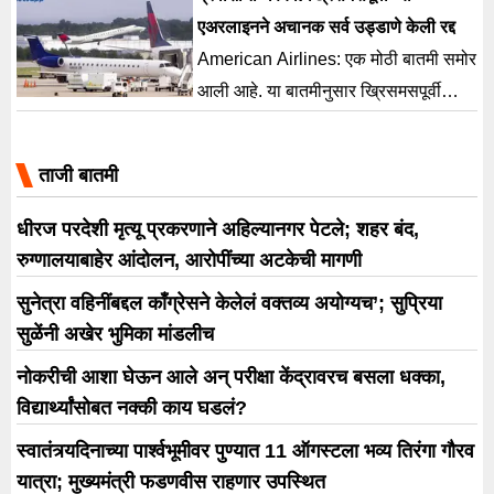
प्रवाशांचा मृत्यू झाल्याची भीती
एअरलाइनने अचानक सर्व उड्डाणे केली रद्द
American Airlines: एक मोठी बातमी समोर
आली आहे. या बातमीनुसार ख्रिसमसपूर्वी
अमेरिकन एअरलाइन्सने आपली सर्व उड्डाणे
रद्द केली आहेत.
ताजी बातमी
धीरज परदेशी मृत्यू प्रकरणाने अहिल्यानगर पेटले; शहर बंद,
रुग्णालयाबाहेर आंदोलन, आरोपींच्या अटकेची मागणी
सुनेत्रा वहिनींबद्दल काँग्रेसने केलेलं वक्तव्य अयोग्यच’; सुप्रिया
सुळेंनी अखेर भुमिका मांडलीच
नोकरीची आशा घेऊन आले अन् परीक्षा केंद्रावरच बसला धक्का,
विद्यार्थ्यांसोबत नक्की काय घडलं?
स्वातंत्र्यदिनाच्या पार्श्वभूमीवर पुण्यात 11 ऑगस्टला भव्य तिरंगा गौरव
यात्रा; मुख्यमंत्री फडणवीस राहणार उपस्थित