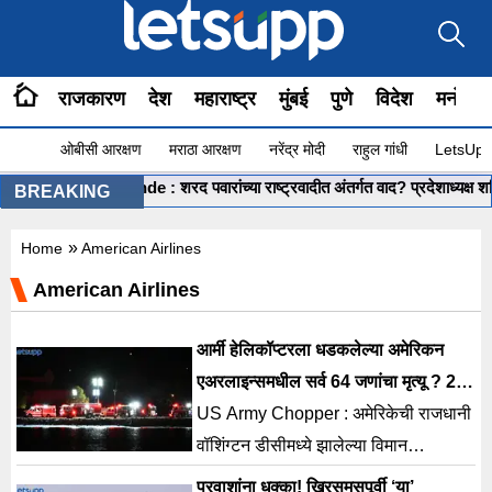
राजकारण
देश
महाराष्ट्र
मुंबई
पुणे
विदेश
मनोरंज
ओबीसी आरक्षण
मराठा आरक्षण
नरेंद्र मोदी
राहुल गांधी
LetsUpp 
hashikant Shinde : शरद पवारांच्या राष्ट्रवादीत अंतर्गत वाद? प्रदेशाध्यक्ष शशिकां
BREAKING
»
Home
American Airlines
American Airlines
आर्मी हेलिकॉप्टरला धडकलेल्या अमेरिकन
एअरलाइन्समधील सर्व 64 जणांचा मृत्यू ? 28
मृतदेह सापडले
US Army Chopper : अमेरिकेची राजधानी
वॉशिंग्टन डीसीमध्ये झालेल्या विमान
अपघातामध्ये अमेरिकन विमानातील सर्व 64
प्रवाशांना धक्का! ख्रिसमसपूर्वी ‘या’