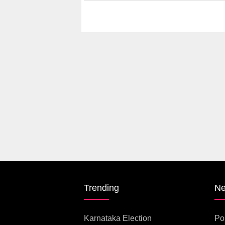
Trending
N
Karnataka Election
Pol