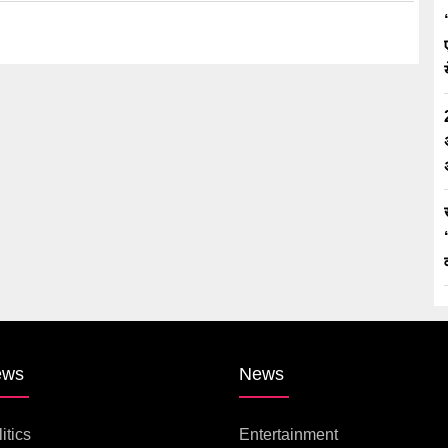
ews
News
itics
Entertainment