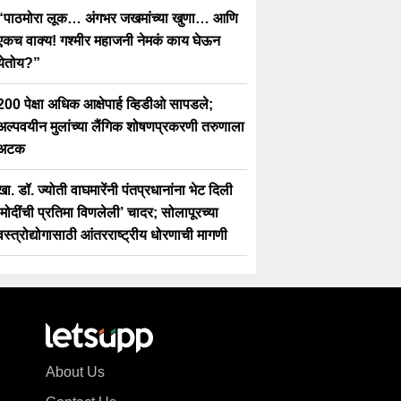
“पाठमोरा लूक… अंगभर जखमांच्या खुणा… आणि
एकच वाक्य! गश्मीर महाजनी नेमकं काय घेऊन
येतोय?”
200 पेक्षा अधिक आक्षेपार्ह व्हिडीओ सापडले;
अल्पवयीन मुलांच्या लैंगिक शोषणप्रकरणी तरुणाला
अटक
खा. डॉ. ज्योती वाघमारेंनी पंतप्रधानांना भेट दिली
‘मोदींची प्रतिमा विणलेली’ चादर; सोलापूरच्या
वस्त्रोद्योगासाठी आंतरराष्ट्रीय धोरणाची मागणी
About Us