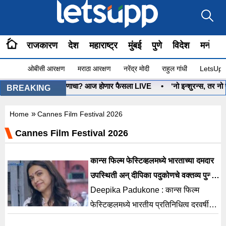
राजकारण
देश
महाराष्ट्र
मुंबई
पुणे
विदेश
मनोरंज
ओबीसी आरक्षण
मराठा आरक्षण
नरेंद्र मोदी
राहुल गांधी
LetsUpp 
•
धनुष्यबाण कोणाचा? आज होणार फैसला LIVE
•
‘नो इन्शुरन्स, तर नो पे
BREAKING
»
Home
Cannes Film Festival 2026
Cannes Film Festival 2026
कान्स फिल्म फेस्टिव्हलमध्ये भारताच्या दमदार
उपस्थिती अन् दीपिका पदुकोणचे वक्तव्य पुन्हा
चर्चेत
Deepika Padukone : कान्स फिल्म
फेस्टिव्हलमध्ये भारतीय प्रतिनिधित्व दरवर्षी
अधिक मजबूत होत आहे, आणि 2026 मध्ये