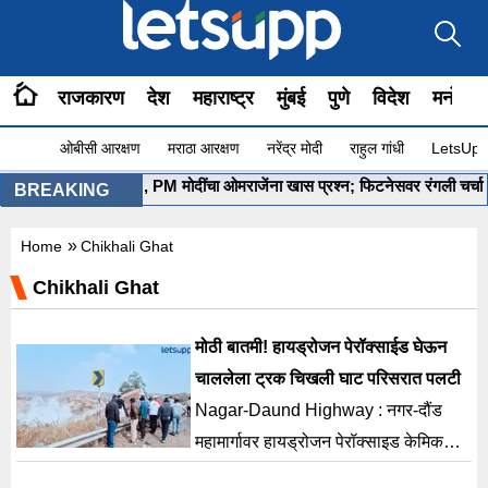
राजकारण
देश
महाराष्ट्र
मुंबई
पुणे
विदेश
मनोरंज
ओबीसी आरक्षण
मराठा आरक्षण
नरेंद्र मोदी
राहुल गांधी
LetsUpp 
”योग सुरू आहे ना?”, PM मोदींचा ओमराजेंना खास प्रश्न; फिटनेसवर रंगली चर्चा
•
BREAKING
»
Home
Chikhali Ghat
Chikhali Ghat
मोठी बातमी! हायड्रोजन पेरॉक्साईड घेऊन
चाललेला ट्रक चिखली घाट परिसरात पलटी
Nagar-Daund Highway : नगर-दौंड
महामार्गावर हायड्रोजन पेरॉक्साइड केमिकल
घेऊन जाणाऱ्या ट्रकचा अपघात झाल्याने