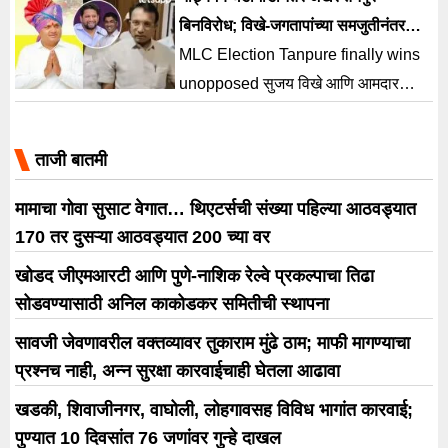
बिनविरोध; विखे-जगतापांच्या समजुतीनंतर
पानसरेंची माघार
MLC Election Tanpure finally wins
unopposed सुजय विखे आणि आमदार
संग्राम जगताप यांनी काढलेल्या समजुतीनंतर
दत्ता पानसरे यांनी माघार घेतली आहे.
ताजी बातमी
मामाचा गोवा सुसाट वेगात… थिएटर्सची संख्या पहिल्या आठवड्यात
170 तर दुसऱ्या आठवड्यात 200 च्या वर
खोडद जीएमआरटी आणि पुणे-नाशिक रेल्वे प्रकल्पाचा तिढा
सोडवण्यासाठी अनिल काकोडकर समितीची स्थापना
सावजी जेवणावरील वक्तव्यावर तुकाराम मुंढे ठाम; माफी मागण्याचा
प्रश्नच नाही, अन्न सुरक्षा कारवाईचाही घेतला आढावा
खडकी, शिवाजीनगर, वाघोली, लोहगावसह विविध भागांत कारवाई;
पुण्यात 10 दिवसांत 76 जणांवर गुन्हे दाखल