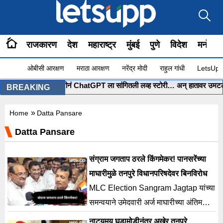
राजकारण
देश
महाराष्ट्र
मुंबई
पुणे
विदेश
मनोरंज
ओबीसी आरक्षण
मराठा आरक्षण
नरेंद्र मोदी
राहुल गांधी
LetsUpp 
•
मुंबईच्या पोरीनं ChatGPT ला सांगितली लव्ह स्टोरी… अन् हातावर उमटली स्वप
BREAKING
»
Home
Datta Pansare
Datta Pansare
संग्राम जगताप ठरले किंगमेकर! पानसरेंच्या
माघारीमुळे तनपुरे विधानपरिषदेवर बिनविरोध
MLC Election Sangram Jagtap यांच्या
समन्वयाने उमेदवारी अर्ज माघारीच्या अंतिम
टप्प्यात दत्ता पानसरे यांनी अर्ज मागे घेतला
नाट्यमय घडामोडीनंतर अखेर तनपुरे