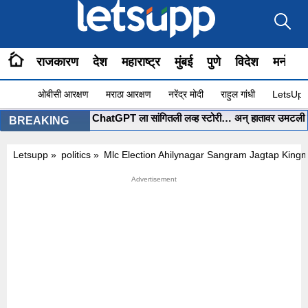
राजकारण
देश
महाराष्ट्र
मुंबई
पुणे
विदेश
मनोरंज
ओबीसी आरक्षण
मराठा आरक्षण
नरेंद्र मोदी
राहुल गांधी
LetsUpp 
•
मुंबईच्या पोरीनं ChatGPT ला सांगितली लव्ह स्टोरी… अन् हातावर उमटली स्वप्नात
BREAKING
Letsupp
»
politics
»
Mlc Election Ahilynagar Sangram Jagtap Kin