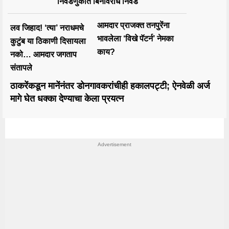
निवडणुकीत बिनविरोध निवड
आमदार प्राजक्त तनपुरेंना
लव जिहाद! ‘त्या’ नराधमचे
भावलेला ‘विखे पॅटर्न’ नेमका
कुटुंब या ठिकाणी दिसायला
काय?
नको… आमदार जगताप
संतापले
ठाकरेंकडून मानेंनंतर डोनगावकरांचीही हकालपट्टी; ऐनवेळी अर्ज
मागे घेत धक्का देण्याचा केला प्रयत्न