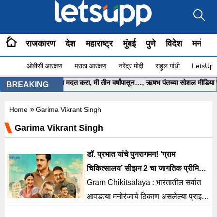
राजकारण
देश
महाराष्ट्र
मुंबई
पुणे
विदेश
मनोरंज
ओबीसी आरक्षण
मराठा आरक्षण
नरेंद्र मोदी
राहुल गांधी
LetsUpp 
ुख्यमंत्री साहेब.. मला मदत करा, मी तीन वर्षांपासून…, ऋषभ पंतच्या सोशल मीडिया पोस
BREAKING
»
Home
Garima Vikrant Singh
Garima Vikrant Singh
डॉ. प्रभात यांचे पुनरागमन! ‘ग्राम
चिकित्सालय’ सीझन 2 चा जागतिक प्रीमियर
‘या’ दिवशी होणार
Gram Chikitsalaya : भारतातील सर्वात
आवडत्या मनोरंजाचे ठिकाण असलेल्या प्राइम
व्हिडिओने आज त्याच्या प्राइम ओरिजिनल