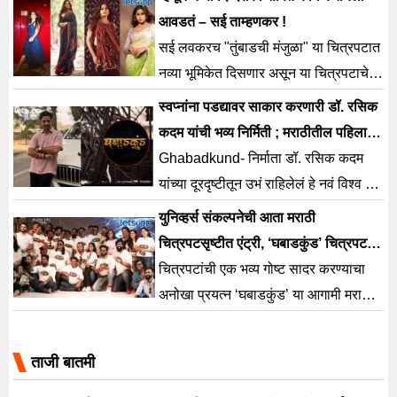
कामगिरी नोंदवली आहे.
आवडतं – सई ताम्हणकर !
सई लवकरच "तुंबाडची मंजुळा" या चित्रपटात
नव्या भूमिकेत दिसणार असून या चित्रपटाचे
दिग्दर्शन नवोदित दिग्दर्शक विविध कोरगांवकर
स्वप्नांना पडद्यावर साकार करणारी डॉ. रसिक
यांनी केल आहे.
कदम यांची भव्य निर्मिती ; मराठीतील पहिला
सिनेमॅटिक युनिव्हर्स ‘घबाडकुंड’
Ghabadkund- निर्माता डॉ. रसिक कदम
यांच्या दूरदृष्टीतून उभं राहिलेलं हे नवं विश्व 19
जूनला प्रेक्षकांच्या भेटीला येत आहे.
युनिव्हर्स संकल्पनेची आता मराठी
चित्रपटसृष्टीत एंट्री, ‘घबाडकुंड’ चित्रपट
ठरणार मराठीतला पहिला युनिव्हर्स
चित्रपटांची एक भव्य गोष्ट सादर करण्याचा
अनोखा प्रयत्न ‘घबाडकुंड’ या आगामी मराठी
चित्रपटाच्या निमित्ताने मराठीत पहिल्यांदा
होतोय.
ताजी बातमी