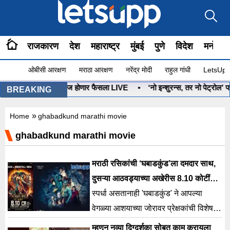
राजकारण
देश
महाराष्ट्र
मुंबई
पुणे
विदेश
मनोरंज
ओबीसी आरक्षण
मराठा आरक्षण
नरेंद्र मोदी
राहुल गांधी
LetsUpp 
नुष्यबाण कोणाचा? आज होणार फैसला LIVE
•
‘नो इन्शुरन्स, तर नो पेट्रोल’ प
BREAKING
»
Home
ghabadkund marathi movie
ghabadkund marathi movie
मराठी रसिकांची ‘घबाडकुंड’ला दमदार साथ,
दुसऱ्या आठवड्याच्या अखेरीस 8.10 कोटींची
कमाई
स्पर्धा असतानाही 'घबाडकुंड' ने आपल्या
वेगळ्या आशयाच्या जोरावर प्रेक्षकांची विशेष
पसंती मिळवत बॉक्स ऑफिसवर दमदार
म्हणून नव्या दिग्दर्शका सोबत काम करायला