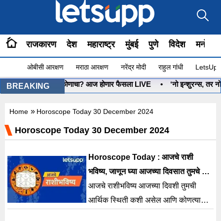
राजकारण
देश
महाराष्ट्र
मुंबई
पुणे
विदेश
मनोरंज
ओबीसी आरक्षण
मराठा आरक्षण
नरेंद्र मोदी
राहुल गांधी
LetsUpp 
•
धनुष्यबाण कोणाचा? आज होणार फैसला LIVE
•
‘नो इन्शुरन्स, तर नो प
BREAKING
»
Home
Horoscope Today 30 December 2024
Horoscope Today 30 December 2024
Horoscope Today : आजचे राशी
भविष्य, जाणून घ्या आजच्या दिवसात तुमचे तारे
काय म्हणतात?
आजचे राशीभविष्य आजच्या दिवशी तुमची
आर्थिक स्थिती कशी असेल आणि कोणत्या
राशीमधील व्यक्तींचे चमकणार नशीब? कोणत्या