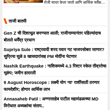
रोजी सादर केला जातो आणि आर्थिक सर्वेक्षण
एक दिवस आधी संसदेत मांडले जाते.
ताजी बातमी
Gen Z ची दिशाभूल करण्यात आली; राजीनाम्यानंतर पहिल्यांदाच
बोलले धर्मेंद्र प्रधान
Supriya Sule : राष्ट्रवादी शरद पवार गट भाजपसोबत जाणार?
सुप्रिया सुळे 8 खासदारांसह PM मोदींना भेटणार
Nashik Earthquake : नाशिकमध्ये 4.3 रिश्टर स्केल तीव्रतेचा
भूकंप; जमीन हादरली
9 August Horoscope : लक्ष्मी योग ‘या’ राशींसाठी ठरणार
फायदेशीर; होणार आर्थिक लाभ
Annasaheb Patil : अण्णासाहेब पाटील महामंडळाच्या MD
विरोधात अध्यक्षांचा संताप..