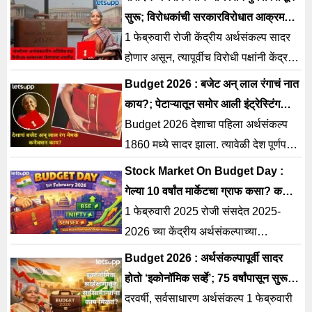
सीतारमण यांनी अर्थसंकल्प 2026-27 च्या
सुरू; विरोधकांची सरकारविरोधात आक्रमक
भूमिका
1 फेब्रुवारी रोजी केंद्रीय अर्थसंकल्प सादर
होणार असून, त्यापूर्वीच विरोधी पक्षांनी केंद्र
सरकारची चौफेर कोंडी करण्याची रणनीती
Budget 2026 : बजेट अन् लाल रंगाचं नात
आखली आहे.
काय?; पेटाऱ्यातून समोर आली इंट्रेस्टिंग
स्टोरी
Budget 2026 देशाचा पहिला अर्थसंकल्प
1860 मध्ये सादर झाला. त्यावेळी देश पूर्णपणे
ब्रिटिश राजवटीखाली होता आणि प्रशासकीय
Stock Market On Budget Day :
नियम ब्रिटिशांचेच होते.
गेल्या 10 वर्षांत मार्केटचा ग्राफ कसा? कधी
घसरला, कधी वाढला?
1 फेब्रुवारी 2025 रोजी संसदेत 2025-
2026 च्या केंद्रीय अर्थसंकल्पाच्या
सादरीकरणावेळी मार्केटमध्ये कमालीची
Budget 2026 : अर्थसंकल्पापूर्वी सादर
अस्थिरता होती.
होतो ‘इकोनॉमिक सर्व्हे’; 75 वर्षांपासून सुरू
आहे परंपरा…
दरवर्षी, सर्वसाधारण अर्थसंकल्प 1 फेब्रुवारी