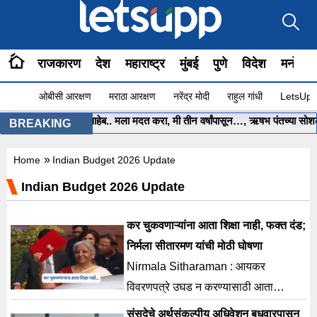
राजकारण
देश
महाराष्ट्र
मुंबई
पुणे
विदेश
मनोरंज
ओबीसी आरक्षण
मराठा आरक्षण
नरेंद्र मोदी
राहुल गांधी
LetsUpp 
•
मुख्यमंत्री साहेब.. मला मदत करा, मी तीन वर्षांपासून…, ऋषभ पंतच्या सोशल म
BREAKING
»
Home
Indian Budget 2026 Update
Indian Budget 2026 Update
कर चुकवणाऱ्यांना आता शिक्षा नाही, फक्त दंड;
निर्मला सीतारमण यांची मोठी घोषणा
Nirmala Sitharaman : आयकर
विवरणपत्रे उघड न करण्यासाठी आता
कोणतीही शिक्षा नसल्याची माहिती निर्मला
संसदेचे अर्थसंकल्पीय अधिवेशन बुधवारपासून