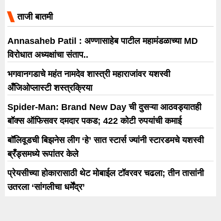
इस्लामिक, पाकिस्तानी किंवा स्थानिक
ताजी बातमी
व्यक्तींची नावे देण्यात आली आहे.
Annasaheb Patil : अण्णासाहेब पाटील महामंडळाच्या MD
विरोधात अध्यक्षांचा संताप..
भगवानगडाचे महंत नामदेव शास्त्री महाराजांवर यशस्वी
अँजिओप्लास्टी शस्त्रक्रिया
Spider-Man: Brand New Day ची दुसऱ्या आठवड्यातही
बॉक्स ऑफिसवर दमदार पकड; 422 कोटी रुपयांची कमाई
बॉलिवूडची बिझनेस लीग ‘हे’ सात स्टार्स ज्यांनी स्टारडमचे यशस्वी
ब्रँड्समध्ये रूपांतर केले
प्रेयसीच्या होकारासाठी थेट मोबाईल टॉवरवर चढला; तीन तासांनी
उतरला ‘सांगलीचा धर्मेंद्र’