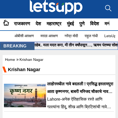
राजकारण
देश
महाराष्ट्र
मुंबई
पुणे
विदेश
मनोरंज
ओबीसी आरक्षण
मराठा आरक्षण
नरेंद्र मोदी
राहुल गांधी
LetsUpp 
•
मुख्यमंत्री साहेब.. मला मदत करा, मी तीन वर्षांपासून…, ऋषभ पंतच्या सोशल 
BREAKING
»
Home
Krishan Nagar
Krishan Nagar
लाहोरमधील नावे बदलली ! प्रसिद्ध इस्लामपुरा
आता कृष्णनगर, बाबरी मस्जिद चौकाचे नाव
जैन मंदिर चौक
Lahore-अनेक ऐतिहासिक रस्ते आणि
गल्ल्यांना हिंदू, शीख आणि ब्रिटिशांची नावे
देण्यात आली होती. फाळणीनंतर, त्यांना