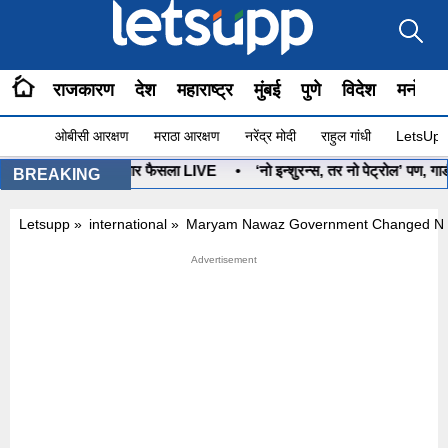
राजकारण
देश
महाराष्ट्र
मुंबई
पुणे
विदेश
मनोरंज
ओबीसी आरक्षण
मराठा आरक्षण
नरेंद्र मोदी
राहुल गांधी
LetsUpp 
 कोणाचा? आज होणार फैसला LIVE
•
‘नो इन्शुरन्स, तर नो पेट्रोल’ पण, गाडीचा
BREAKING
Letsupp
»
international
»
Maryam Nawaz Government Changed Name