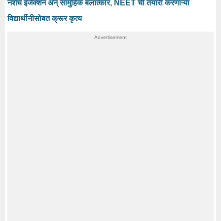
नशेचं इंजेक्शन अन् सामुहिक बलात्कार, NEET ची तयारी करणाऱ्या
विद्यार्थीनीसोबत क्रूर कृत्य