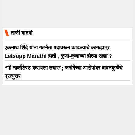
ताजी बातमी
एकनाथ शिंदे यांना गटनेता पदावरून काढल्याचे कागदपत्र
Letsupp Marathi हाती , कुणा-कुणाच्या होत्या सह्या ?
“मी नार्कोटेस्ट करायला तयार”; जरांगेंच्या आरोपांवर बावनकुळेंचे
प्रत्युत्तर
नियमभंगाचा कळस! कारणे दाखवा नोटीस आणि सुनावणीनंतरही
खुलासा अपुरा; इंड्युकेअर फार्माचा परवाना रद्द
कुणी जबाबदारी झटकण्याचा प्रयत्न केला तर कदाचित वेगळा
निर्णय…अॅड. असीम सरोदे यांना वेगळीच शंका
अतिक अहमदच्या मुलाचा भीषण अपघातात मृत्यू; भावाला भेटायला