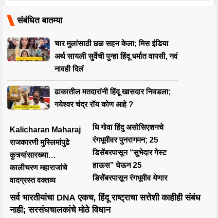
संबंधित बातम्या
चार मुलांसाठी छळ सहन केला; मिस इंडिया
अर्थ सायली सुर्वेची पुन्हा हिंदू धर्मात वापसी, नवं
नावही दिलं
ढाकातील मतदारांनी हिंदू खासदार निवडला;
गयेश्वर चंद्र रॉय कोण आहे ?
धि गोवा हिंदु असोसिएशनचे
Kalicharan Maharaj
रंगभूमीवर पुनरागमन; 25
राजकारणी मुस्लिमांपुढे
डिसेंबरपासून “सुभेदार गेस्ट
कुत्र्यांसारख्या…
हाऊस” घेऊन 25
कालीचरण महाराजांचे
डिसेंबरपासून रंगभूमीव येणार
वादग्रस्त वक्तव्य
सर्व भारतीयांचा DNA एकच, हिंदू राष्ट्राचा सत्तेशी काहीही संबंध
नाही; सरसंघचालकांचे मोठे विधान