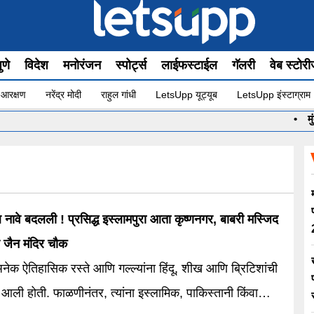
ुणे
विदेश
मनोरंजन
स्पोर्ट्स
लाईफस्टाईल
गॅलरी
वेब स्टोर
 आरक्षण
नरेंद्र मोदी
राहुल गांधी
LetsUpp यूट्यूब
LetsUpp इंस्टाग्राम
•
मुंबईच
नावे बदलली ! प्रसिद्ध इस्लामपुरा आता कृष्णनगर, बाबरी मस्जिद
 जैन मंदिर चौक
क ऐतिहासिक रस्ते आणि गल्ल्यांना हिंदू, शीख आणि ब्रिटिशांची
ात आली होती. फाळणीनंतर, त्यांना इस्लामिक, पाकिस्तानी किंवा