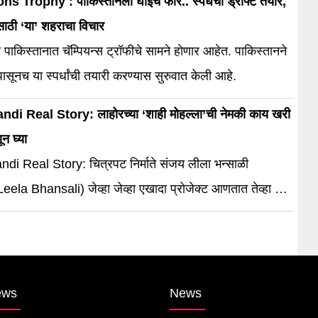
 Trophy : पाकिस्तानला घाईच फार.. स्पर्धेचा ड्राफ्ट तयार,
साठी ‘या’ शहराचा विचार
त पाकिस्तानात चॅम्पियन्स ट्रॉफीचे सामने होणार आहेत. पाकिस्तानने
ासूनच या स्पर्धांची तयारी करण्यास सुरुवात केली आहे.
i Real Story: लाहोरच्या ‘शाही मोहल्ला’ची नेमकी काय खरी
न घ्या
i Real Story: चित्रपट निर्माते संजय लीला भन्साळी
ela Bhansali) जेव्हा जेव्हा एखादा प्रोजेक्ट आणतात तेव्हा तो
ांमुळे चर्चेत राहतो. (Heeramandi Real Story) यावेळी तो
: द डायमंड बाजार’ (Hiramandi The Diamond Bazaar) या वेब
र्चेत आहे. लेखक मोईन बेग यांनी 14 वर्षांपूर्वी संजय लीला भन्साळी
रच्या (Lahore) हिरामंडी भागावर चित्रपट […]
ews
News