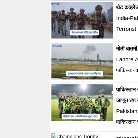
स्थानिक व्य
थेट कव्हरेज
India-Pak
Terrorist
मोठी बातमी
Lahore Att
पाकिस्तानव
सैन्याकडून
पाकिस्तान 
जाणून घ्या
Pakistan
पाकिस्तान
आहे.