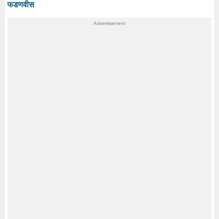
फडणवीस