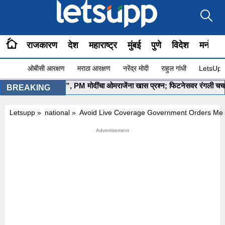
राजकारण
देश
महाराष्ट्र
मुंबई
पुणे
विदेश
मनोरंज
ओबीसी आरक्षण
मराठा आरक्षण
नरेंद्र मोदी
राहुल गांधी
LetsUpp 
”योग सुरू आहे ना?”, PM मोदींचा ओमराजेंना खास प्रश्न; फिटनेसवर रंगली चर्चा
•
BREAKING
Letsupp
»
national
»
Avoid Live Coverage Government Orders Med