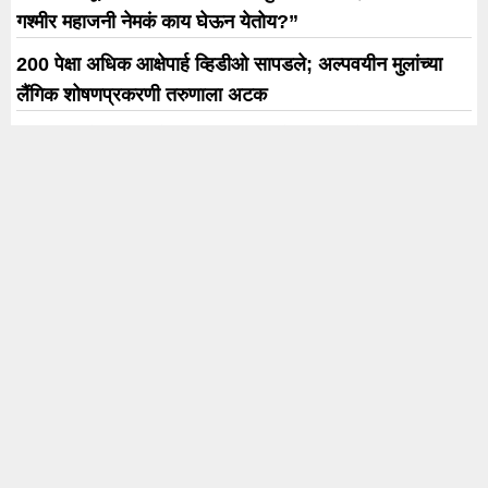
गश्मीर महाजनी नेमकं काय घेऊन येतोय?”
200 पेक्षा अधिक आक्षेपार्ह व्हिडीओ सापडले; अल्पवयीन मुलांच्या
लैंगिक शोषणप्रकरणी तरुणाला अटक
खा. डॉ. ज्योती वाघमारेंनी पंतप्रधानांना भेट दिली ‘मोदींची प्रतिमा
विणलेली’ चादर; सोलापूरच्या वस्त्रोद्योगासाठी आंतरराष्ट्रीय
धोरणाची मागणी
‘मला रणनीतीकारांची गरज नाही’; प्रशांत किशोर- सुनेत्रा पवार
भेटीवर सुनिल तटकरेंची स्पष्ट भूमिका
Why We Forget Dreams : रात्री पडलेलं स्वप्न सकाळी का
आठवत नाही? मेंदूच करतो ‘खेळ’
Trending
Karnataka Election