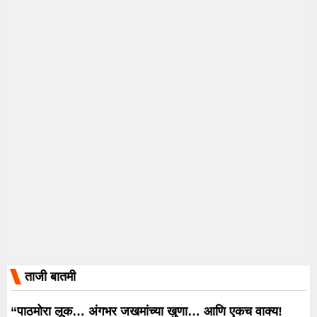
ताजी बातमी
“पाठमोरा लूक… अंगभर जखमांच्या खुणा… आणि एकच वाक्य!