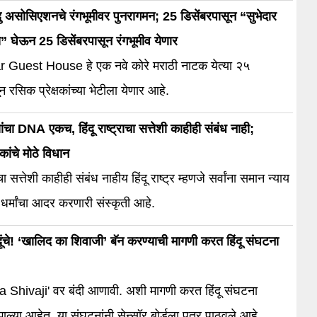
ंदु असोसिएशनचे रंगभूमीवर पुनरागमन; 25 डिसेंबरपासून “सुभेदार
” घेऊन 25 डिसेंबरपासून रंगभूमीव येणार
Guest House हे एक नवे कोरे मराठी नाटक येत्या २५
न रसिक प्रेक्षकांच्या भेटीला येणार आहे.
ांचा DNA एकच, हिंदू राष्ट्राचा सत्तेशी काहीही संबंध नाही;
ंचे मोठे विधान
राचा सत्तेशी काहीही संबंध नाहीय हिंदू राष्ट्र म्हणजे सर्वांना समान न्याय
व धर्मांचा आदर करणारी संस्कृती आहे.
दूंचे! ‘खालिद का शिवाजी’ बॅन करण्याची मागणी करत हिंदू संघटना
णावी. अशी मागणी करत हिंदू संघटना
्या आहेत. या संघटनांनी सेन्सॉर बोर्डला पत्र पाठवले आहे.