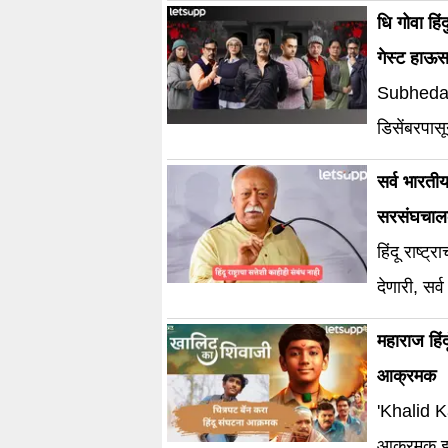
धि गोवा हि
गेस्ट हाऊस
Subhedar 
डिसेंबरपासू
सर्व भारतीय
सरसंघचालका
हिंदू राष्ट्
देणारी, सर्
महाराज हिं
आक्रमक
'Khalid Ka Shivaji' वर बंदी आ
आक्रमक झाल