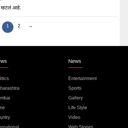
ी म्हटलं आहे.
1
2
→
ews
News
itics
Entertainment
harashtra
Sports
mbai
Gallery
ne
Life Style
untry
Video
ernational
Web Stories