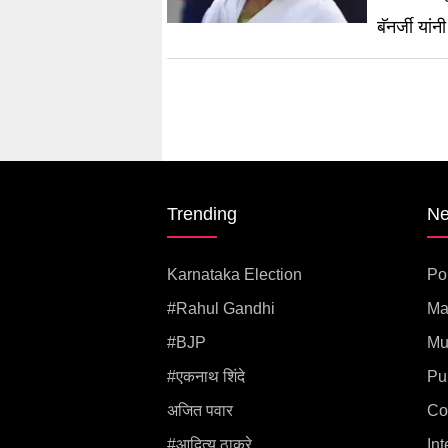
बॅनर्जी यांन
Trending
N
Karnataka Election
Pol
#rahul Gandhi
Ma
#BJP
Mu
#एकनाथ शिंदे
Pu
अजित पवार
Co
#आदित्य ठाकरे
Int