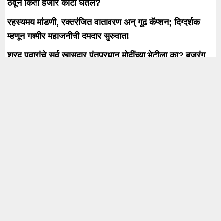
ठेवून किती हजार कोटी घेतले?
रहस्यमय मांडणी, रक्तरंजित वातावरण अन् गूढ कॅप्शन; दिग्दर्शक
म्हणून गश्मीर महाजनीची दमदार सुरुवात!
शरद पवारांचे सर्व खासदार पंतप्रधान मोदींच्या भेटीला का? बजरंग
सोनवणेंचा मोठा खुलासा
Trending
Karnataka Election
#rahul Gandhi
#BJP
#एकनाथ शिंदे
अजित पवार