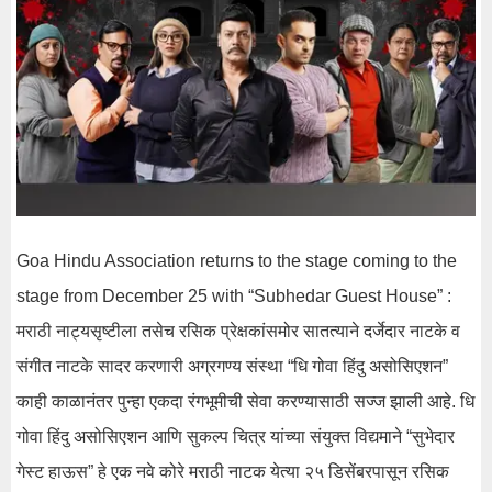
Goa Hindu Association returns to the stage coming to the
stage from December 25 with “
Subhedar
Guest House”
:
मराठी
नाट्यसृष्टीला
तसेच रसिक प्रेक्षकांसमोर सातत्याने दर्जेदार नाटके व
संगीत नाटके सादर करणारी अग्रगण्य संस्था “
धि
गोवा
हिंदु
असोसिएशन”
काही काळानंतर पुन्हा एकदा रंगभूमीची सेवा करण्यासाठी सज्ज झाली आहे.
धि
गोवा
हिंदु
असोसिएशन आणि
सुकल्प
चित्र यांच्या संयुक्त
विद्यमाने
“सुभेदार
गेस्ट
हाऊस” हे एक नवे कोरे मराठी नाटक
येत्या
२५
डिसेंबरपासून
रसिक