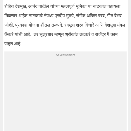
रोहित देशमुख, आनंद पाटील यांच्या
महत्वपूर्ण
भूमिका या नाटकात पहायला
मिळणार
आहेत.
नाटकाचे नेपथ्य प्रदीप मुळ्ये, संगीत अजित
परब
, गीत वैभव
जोशी,
प्रकाश
योजना शीतल
तळपदे
,
रंगभूषा
शरद विचारे आणि
वेशभूषा
मंगल
केंकरे
यांची
आहे
.
तर सूत्रधार म्हणून श्रीकांत
तटकरे
व
राजेंद्र
पै
काम
पाहत
आहे
.