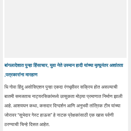
बांगलादेशात पुन्हा हिंसाचार, युवा नेते उस्मान हादी यांच्या मृत्यूनंतर अशांतता
,पत्रकारांना मारहाण
धि
गोवा
हिंदु
असोसिएशन
पुन्हा
एकदा
रंगभूमीवर
सक्रिय
होत
असल्याची
बातमी
समजताच
नाट्यरसिकांमध्ये
उत्सुकता
मोठ्या
प्रमाणात
निर्माण
झाली
आहे
.
आशयघन
कथा
,
कसदार
दिग्दर्शन
आणि
अनुभवी
तांत्रिक
टीम
यांच्या
जोरावर “सुभेदार
गेस्ट
हाऊस” हे नाटक प्रेक्षकांसाठी एक खास
पर्वणी
ठरण्याची चिन्हे दिसत आहेत.