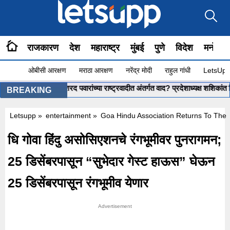
राजकारण
देश
महाराष्ट्र
मुंबई
पुणे
विदेश
मनोरंज
ओबीसी आरक्षण
मराठा आरक्षण
नरेंद्र मोदी
राहुल गांधी
LetsUpp 
t Shinde : शरद पवारांच्या राष्ट्रवादीत अंतर्गत वाद? प्रदेशाध्यक्ष शशिकांत शिंदेव
BREAKING
Letsupp
»
entertainment
»
Goa Hindu Association Returns To Th
धि गोवा हिंदु असोसिएशनचे रंगभूमीवर पुनरागमन;
25 डिसेंबरपासून “सुभेदार गेस्ट हाऊस” घेऊन
25 डिसेंबरपासून रंगभूमीव येणार