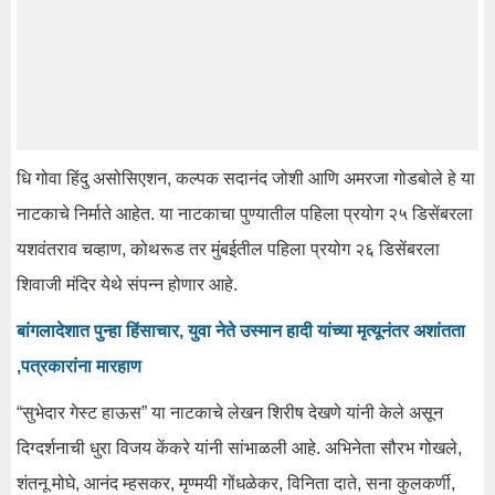
धि
गोवा
हिंदु
असोसिएशन, कल्पक सदानंद जोशी आणि
अमरजा
गोडबोले हे या
नाटकाचे निर्माते आहेत. या नाटकाचा पुण्यातील पहिला प्रयोग २५
डिसेंबरला
यशवंतराव
चव्हाण,
कोथरूड
तर मुंबईतील पहिला प्रयोग २६
डिसेंबरला
शिवाजी मंदिर येथे संपन्न होणार आहे.
बांगलादेशात पुन्हा हिंसाचार, युवा नेते उस्मान हादी यांच्या मृत्यूनंतर अशांतता
,पत्रकारांना मारहाण
“सुभेदार
गेस्ट
हाऊस” या नाटकाचे लेखन शिरीष देखणे यांनी केले असून
दिग्दर्शनाची धुरा विजय
केंकरे
यांनी सांभाळली आहे. अभिनेता सौरभ गोखले,
शंतनू
मोघे
,
आनंद
म्हसकर,
मृण्मयी
गोंधळेकर,
विनिता
दाते, सना
कुलकर्णी
,