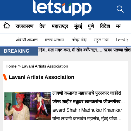
राजकारण
देश
महाराष्ट्र
मुंबई
पुणे
विदेश
मनोरंज
ओबीसी आरक्षण
मराठा आरक्षण
नरेंद्र मोदी
राहुल गांधी
LetsUpp 
•
मुख्यमंत्री साहेब.. मला मदत करा, मी तीन वर्षांपासून…, ऋषभ पंतच्या सोशल 
BREAKING
»
Home
Lavani Artists Association
Lavani Artists Association
लावणी कलावंत महासंघाचे पुरस्कार जाहीर!
ज्येष्ठ शाहीर मधुकर खामकरांना जीवनगौरव
तर..
award Shahir Madhukar Khamkar
यांना लावणी कलावंत महासंघ, मुंबई यांचा
जीवनगौरव पुरस्काराने सन्मानित करण्यात