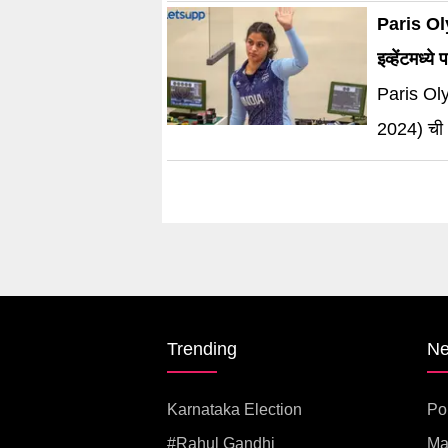
पुरस्कार ज
Paris Oly
इव्हेंटमध्य
Paris Ol
2024) ची आ
भारतासाठी
Trending
N
Karnataka Election
Pol
#rahul Gandhi
Ma