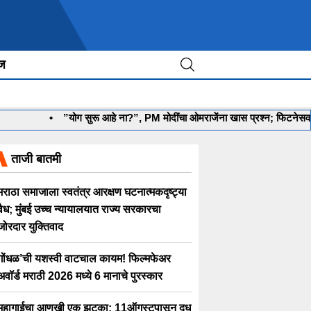
ीज
•
”योग सुरू आहे ना?”, PM मोदींचा ओमराजेंना खास प्रश्न; फिटनेसवर रं
ताजी बातमी
मराठा समाजाला स्वतंत्र आरक्षण घटनात्मकदृष्ट्या
वैध; मुंबई उच्च न्यायालयात राज्य सरकारचा
जोरदार युक्तिवाद
गोंधळ’ची यशस्वी वाटचाल कायम! फिल्मफेअर
अवॉर्ड मराठी 2026 मध्ये 6 मानाचे पुरस्कार
महागाईचा आणखी एक झटका; 11ऑगस्टपासून दूध