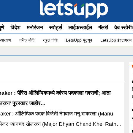
ुणे
विदेश
मनोरंजन
स्पोर्ट्स
लाईफस्टाईल
गॅलरी
वेब स्टोर
 आरक्षण
नरेंद्र मोदी
राहुल गांधी
LetsUpp यूट्यूब
LetsUpp इंस्टाग्राम
er : पॅरिस ऑलिम्पिकमध्ये कांस्य पदकाला गवसणी; आता
खेलरत्न’ पुरस्कार जाहीर…
ker : ऑलिम्पिक पदक विजेती नेमबाज मनू भाकरला (Manu
त्न (Major Dhyan Chand Khel Ratna)