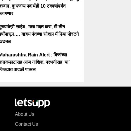
दरवाढ, दुग्धजन्य पदार्थही 10 टक्क्यांपर्यंत
महागणार
मुख्यमंत्री साहेब.. मला मदत करा, मी तीन
वर्षांपासून…, ऋषभ पंतच्या सोशल मीडिया पोस्टने
खळबळ
Maharashtra Rain Alert : विजांच्या
कडकडाटासह आज नाशिक, परभणीसह ‘या’
जिल्ह्यात वादळी पाऊस
About Us
Contact Us