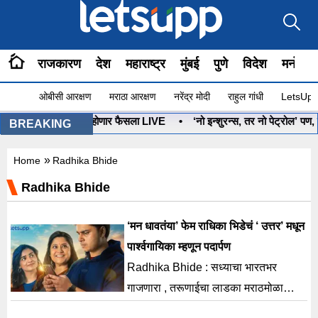
राजकारण
देश
महाराष्ट्र
मुंबई
पुणे
विदेश
मनोरंज
ओबीसी आरक्षण
मराठा आरक्षण
नरेंद्र मोदी
राहुल गांधी
LetsUpp 
्यबाण कोणाचा? आज होणार फैसला LIVE
•
‘नो इन्शुरन्स, तर नो पेट्रोल’ पण, ग
BREAKING
»
Home
Radhika Bhide
Radhika Bhide
‘मन धावतंया’ फेम राधिका भिडेचं ‘ उत्तर’ मधून
पार्श्वगायिका म्हणून पदार्पण
Radhika Bhide : सध्याचा भारतभर
गाजणारा , तरूणाईचा लाडका मराठमोळा
आवाज म्हणजे 'मन धावतंया' फेम राधिका भिडे!