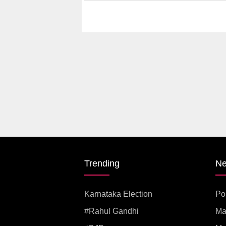
देशांतील
Trending
N
Karnataka Election
Pol
#rahul Gandhi
Ma