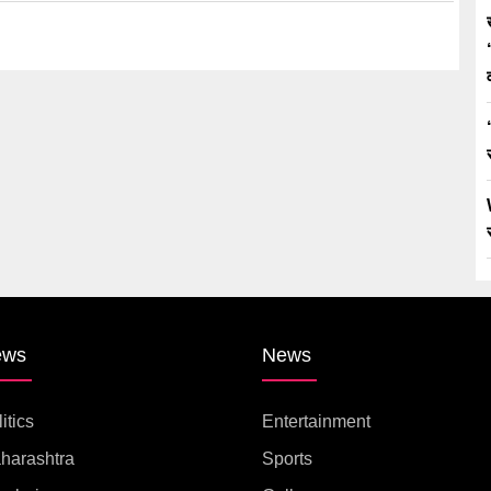
ews
News
itics
Entertainment
harashtra
Sports