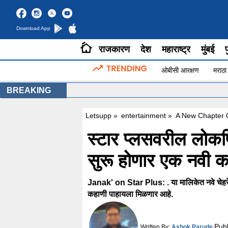
Download App
राजकारण
देश
महाराष्ट्र
मुंबई
प
ओबीसी आरक्षण
मराठा
BREAKING
Letsupp
»
entertainment
»
A New Chapter 
स्टार प्लसवरील लोकप
सुरू होणार एक नवी क
Janak' on Star Plus: . या मालिकेत नवे चेहरे 
कहाणी पाहायला मिळणार आहे.
Pub
Written By:
Ashok Parude