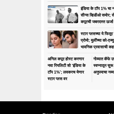
इंडिया के टॉप 1% चा न
सीन्स व्हिडीओ समोर; 
कपूरची जबरदस्त ऊर्जा 
उत्साहित
स्टार प्लसच्या ये फितूर
प्रोमो; मुलींच्या को-एज
भावनिक प्रवासाची कह
अनिल कपूर होस्ट करणार
गोव्यात कॅफे उ
नवा रियलिटी शो ‘इंडिया के
स्वप्नातून सुर
टॉप 1%’; लवकरच येणार
अनुपमाचा नव्य
स्टार प्लस वर