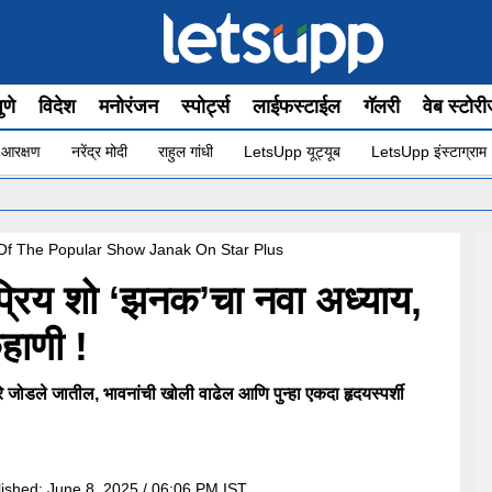
ुणे
विदेश
मनोरंजन
स्पोर्ट्स
लाईफस्टाईल
गॅलरी
वेब स्टोर
 आरक्षण
नरेंद्र मोदी
राहुल गांधी
LetsUpp यूट्यूब
LetsUpp इंस्टाग्राम
Of The Popular Show Janak On Star Plus
्रिय शो ‘झनक’चा नवा अध्याय,
हाणी !
जोडले जातील, भावनांची खोली वाढेल आणि पुन्हा एकदा हृदयस्पर्शी
lished:
June 8, 2025 / 06:06 PM IST