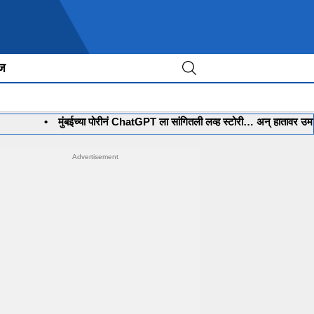
ीज
•
मुंबईच्या पोरीनं ChatGPT ला सांगितली लव्ह स्टोरी… अन् हातावर उमटली स्वप्ना