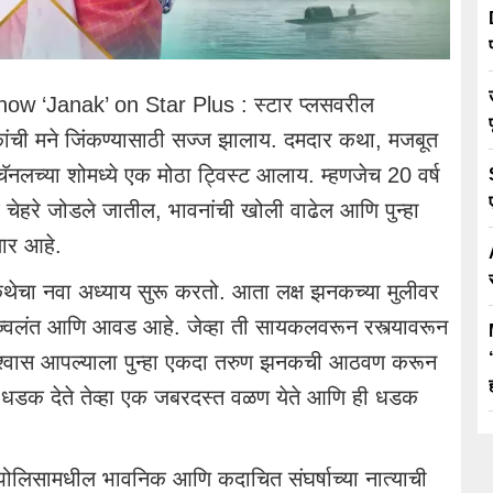
ow ‘Janak’ on Star Plus : स्टार प्लसवरील
षकांची मने जिंकण्यासाठी सज्ज झालाय. दमदार कथा, मजबूत
चॅनलच्या शोमध्ये एक मोठा ट्विस्ट आलाय. म्हणजेच 20 वर्ष
चेहरे जोडले जातील, भावनांची खोली वाढेल आणि पुन्हा
णार आहे.
े कथेचा नवा अध्याय सुरू करतो. आता लक्ष झनकच्या मुलीवर
ज्वलंत आणि आवड आहे. जेव्हा ती सायकलवरून रस्त्यावरून
मविश्वास आपल्याला पुन्हा एकदा तरुण झनकची आठवण करून
ी धडक देते तेव्हा एक जबरदस्त वळण येते आणि ही धडक
 पोलिसामधील भावनिक आणि कदाचित संघर्षाच्या नात्याची