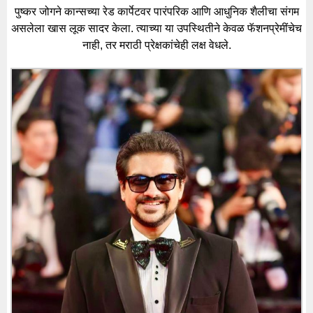
पुष्कर जोगने कान्सच्या रेड कार्पेटवर पारंपरिक आणि आधुनिक शैलीचा संगम
असलेला खास लूक सादर केला. त्याच्या या उपस्थितीने केवळ फॅशनप्रेमींचेच
नाही, तर मराठी प्रेक्षकांचेही लक्ष वेधले.