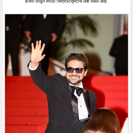
हजेरी लावून मराठी चित्रपटसृष्टीचे लक्ष वेधले आहे.