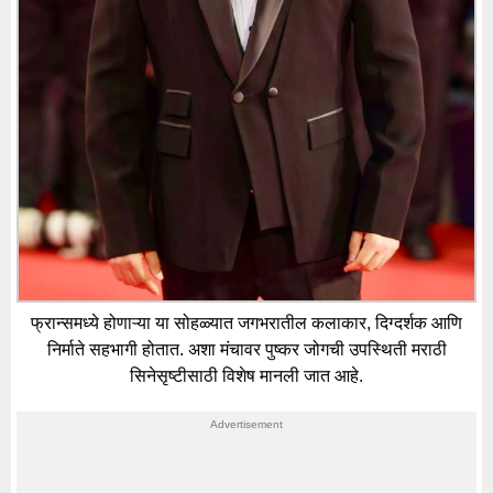
फ्रान्समध्ये होणाऱ्या या सोहळ्यात जगभरातील कलाकार, दिग्दर्शक आणि
निर्माते सहभागी होतात. अशा मंचावर पुष्कर जोगची उपस्थिती मराठी
सिनेसृष्टीसाठी विशेष मानली जात आहे.