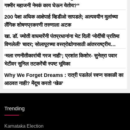
गश्मीर महाजनी नेमकं काय घेऊन येतोय?”
200 पेक्षा अधिक आक्षेपार्ह व्हिडीओ सापडले; अल्पवयीन मुलांच्या
लैंगिक शोषणप्रकरणी तरुणाला अटक
खा. डॉ. ज्योती वाघमारेंनी पंतप्रधानांना भेट दिली ‘मोदींची प्रतिमा
विणलेली’ चादर; सोलापूरच्या वस्त्रोद्योगासाठी आंतरराष्ट्रीय
धोरणाची मागणी
‘मला रणनीतीकारांची गरज नाही’; प्रशांत किशोर- सुनेत्रा पवार
भेटीवर सुनिल तटकरेंची स्पष्ट भूमिका
Why We Forget Dreams : रात्री पडलेलं स्वप्न सकाळी का
आठवत नाही? मेंदूच करतो ‘खेळ’
Trending
Karnataka Election