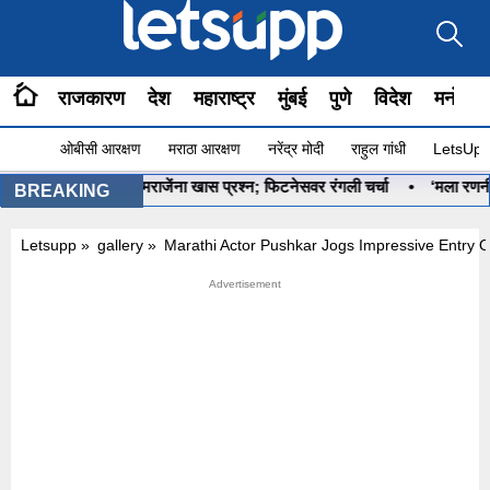
राजकारण
देश
महाराष्ट्र
मुंबई
पुणे
विदेश
मनोरंज
ओबीसी आरक्षण
मराठा आरक्षण
नरेंद्र मोदी
राहुल गांधी
LetsUpp 
ंचा ओमराजेंना खास प्रश्न; फिटनेसवर रंगली चर्चा
•
‘मला रणनीतीकारांची गरज नाह
BREAKING
Letsupp
»
gallery
»
Marathi Actor Pushkar Jogs Impressive Entry