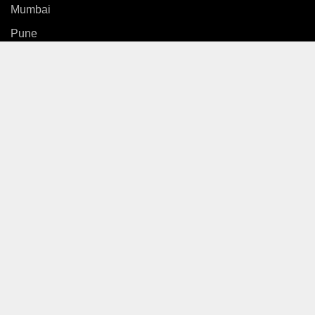
Mumbai
Pune
Country
International
News
Entertainment
Sports
Gallery
Life Style
Video
Web Stories