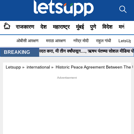
राजकारण
देश
महाराष्ट्र
मुंबई
पुणे
विदेश
मनोरंज
ओबीसी आरक्षण
मराठा आरक्षण
नरेंद्र मोदी
राहुल गांधी
LetsUpp 
्यमंत्री साहेब.. मला मदत करा, मी तीन वर्षांपासून…, ऋषभ पंतच्या सोशल मीडिया पोस्ट
BREAKING
Letsupp
»
international
»
Historic Peace Agreement Between The U