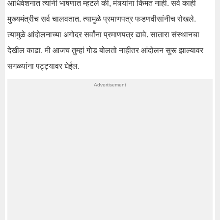
आधिवेशनात त्यांनी भाषणात म्हटले की, मंत्र्यांना किंमत नाही. सर्व काही
मुख्यमंत्रीच सर्व चालवतात. त्यामुळे प्रमाणपत्र फडणवीसांनीच रोखले.
त्यामुळे आंदोलनाच्या अगोदर सर्वांना प्रमाणपत्र द्यावे. सातारा संस्थानचा
देखील काढा. मी आजच तुम्हां गोड बोलतो नाहीतर आंदोलन सुरू झाल्यावर
सगळ्यांना पट्ट्यावर घेईल.