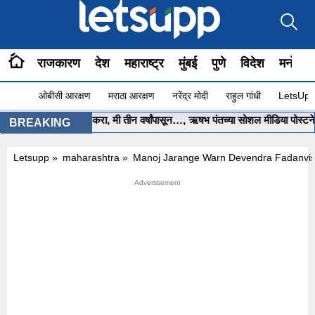
राजकारण
देश
महाराष्ट्र
मुंबई
पुणे
विदेश
मनोरंज
ओबीसी आरक्षण
मराठा आरक्षण
नरेंद्र मोदी
राहुल गांधी
LetsUpp 
्री साहेब.. मला मदत करा, मी तीन वर्षांपासून…, ऋषभ पंतच्या सोशल मीडिया पोस्टने खळ
BREAKING
Letsupp
»
maharashtra
»
Manoj Jarange Warn Devendra Fadanvis