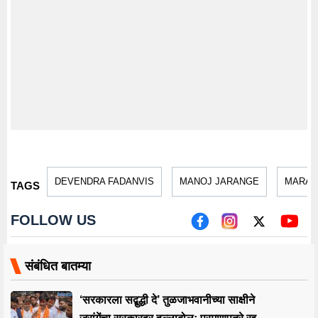
DEVENDRA FADANVIS
MANOJ JARANGE
MARAT
TAGS
FOLLOW US
संबंधित बातम्या
‘सरकारला सद्बुद्धी दे’ तुळजाभवानीच्या साक्षीने