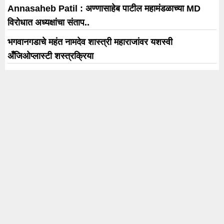
Annasaheb Patil : अण्णासाहेब पाटील महामंडळाच्या MD
विरोधात अध्यक्षांचा संताप..
भगवानगडाचे महंत नामदेव शास्त्री महाराजांवर यशस्वी
अँजिओप्लास्टी शस्त्रक्रिया
Spider-Man: Brand New Day ची दुसऱ्या आठवड्यातही
बॉक्स ऑफिसवर दमदार पकड; 422 कोटी रुपयांची कमाई
बॉलिवूडची बिझनेस लीग ‘हे’ सात स्टार्स ज्यांनी स्टारडमचे यशस्वी
ब्रँड्समध्ये रूपांतर केले
प्रेयसीच्या होकारासाठी थेट मोबाईल टॉवरवर चढला; तीन तासांनी
उतरला ‘सांगलीचा धर्मेंद्र’
Trending