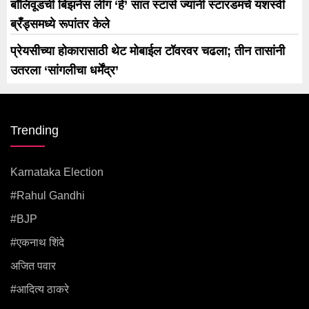
बॉलिवूडची बिझनेस लीग ‘हे’ सात स्टार्स ज्यांनी स्टारडमचे यशस्वी
ब्रँड्समध्ये रूपांतर केले
प्रेयसीच्या होकारासाठी थेट मोबाईल टॉवरवर चढला; तीन तासांनी
उतरला ‘सांगलीचा धर्मेंद्र’
Trending
Karnataka Election
#rahul Gandhi
#BJP
#एकनाथ शिंदे
अजित पवार
#आदित्य ठाकरे