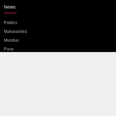
News
Politics
Maharashtra
Mumbai
Pune
Country
International
News
Entertainment
Sports
Gallery