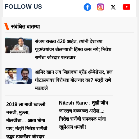
FOLLOW US
संबंधित बातम्या
संजय राऊत 420 आहेत, त्यांनी देशाच्या
गृहमंत्र्यांवर बोलण्याची हिंमत करू नये; नितेश
राणेंचा जोरदार पलटवार
आमिर खान लव जिहादचा ब्रँड अ‍ॅम्बेडेसर, हज
घोटाळ्यावर विरोधक बोलणार का? मंत्री राणे
भडकले
Nitesh Rane : तुझी जीभ
2019 ला माती खाल्ली
जास्तच वळवळत असेल..,;
नसती, मुल्ला,
नितेश राणेंची सपकाळ यांना
मौलवींचा….आता भोगा
खुलेआम धमकी!
पाप; मंत्री नितेश राणेंची
उद्धव ठाकरेंवर जोरदार