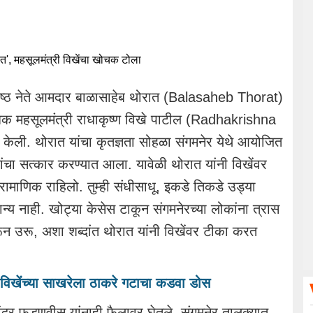
्येष्ठ नेते आमदार बाळासाहेब थोरात (Balasaheb Thorat)
ोधक महसूलमंत्री राधाकृष्ण विखे पाटील (Radhakrishna
 केली. थोरात यांचा कृतज्ञता सोहळा संगमनेर येथे आयोजित
ंचा सत्कार करण्यात आला. यावेळी थोरात यांनी विखेंवर
रामाणिक राहिलो. तुम्ही संधीसाधू, इकडे तिकडे उड्या
मान्य नाही. खोट्या केसेस टाकून संगमनेरच्या लोकांना त्रास
ुरून उरू, अशा शब्दांत थोरात यांनी विखेंवर टीका करत
; विखेंच्या साखरेला ठाकरे गटाचा कडवा डोस
देवेंद्र फडणवीस यांनाही फैलावर घेतले. संगमनेर तालुक्यात