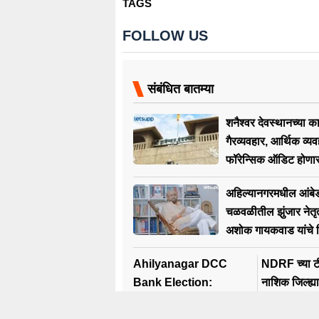
TAGS
FOLLOW US
संबंधित बातम्या
शनैश्वर देवस्थानच्या क
गैरव्यवहार, आर्थिक व्यव
फॉरेन्सिक ऑडिट होणा
अहिल्यानगरमधील आंबे
चळवळीतील झुंजार नेतृत
अशोक गायकवाड यांचे 
Ahilyanagar DCC
NDRF च्या टी
Bank Election:
नाशिक जिल्ह्
विखेंविरोधात कुरघोडी की राम
मिलीमीटर पा