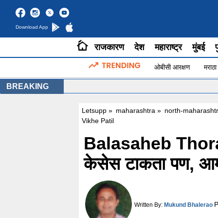
Download App
राजकारण
देश
महाराष्ट्र
मुंबई
प
ओबीसी आरक्षण
मराठा
BREAKING
Letsupp
»
maharashtra
»
north-maharasht
Vikhe Patil
Balasaheb Thorat 
केसेस टाकता पण, आम्ह
P
Written By:
Mukund Bhalerao