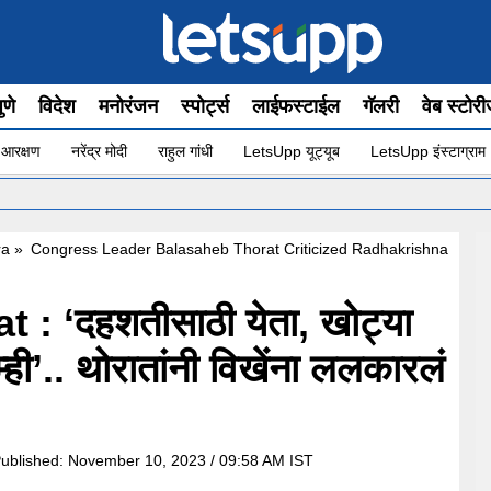
ुणे
विदेश
मनोरंजन
स्पोर्ट्स
लाईफस्टाईल
गॅलरी
वेब स्टोर
 आरक्षण
नरेंद्र मोदी
राहुल गांधी
LetsUpp यूट्यूब
LetsUpp इंस्टाग्राम
•
धनु
ra
»
Congress Leader Balasaheb Thorat Criticized Radhakrishna
: ‘दहशतीसाठी येता, खोट्या
ी’.. थोरातांनी विखेंना ललकारलं
ublished:
November 10, 2023 / 09:58 AM IST