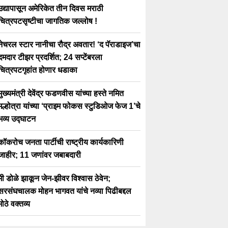
उद्यापासून अमेरिकेत तीन दिवस मराठी
चित्रपटसृष्टीचा जागतिक जल्लोष !
नेचरल स्टार नानीचा रौद्र अवतार! ‘द पॅराडाइज’चा
दमदार टीझर प्रदर्शित; 24 सप्टेंबरला
चित्रपटगृहांत होणार धडाका
मुख्यमंत्री देवेंद्र फडणवीस यांच्या हस्ते नमित
मल्होत्रा यांच्या ‘प्राइम फोकस स्टुडिओज फेज 1’चे
भव्य उद्घाटन
कॉकरोच जनता पार्टीची राष्ट्रीय कार्यकारिणी
जाहीर; 11 जणांवर जबाबदारी
मी डोळे झाकून जेन-झीवर विश्वास ठेवेन;
सरसंघचालक मोहन भागवत यांचे नव्या पिढीबद्दल
मोठे वक्तव्य