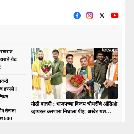
ारभारात
हाराचे थेट
र
डकरी
्व हरपले !
निधन
मोठी बातमी : भाजपच्या विजय चौधरींचे ऑडिओ
म तैनात!
व्हायरल करणारा निघाला पीए; अखेर यश
टिपरेला अटक
यात 500
ऊस कोसळणार,