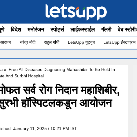
ुणे
विदेश
मनोरंजन
स्पोर्ट्स
लाईफस्टाईल
गॅलरी
वेब स्टोर
 आरक्षण
नरेंद्र मोदी
राहुल गांधी
LetsUpp यूट्यूब
LetsUpp इंस्टाग्राम
ra
»
Free All Diseases Diagnosing Mahashibir To Be Held In
te And Surbhi Hospital
फत सर्व रोग निदान महाशिबीर,
 व सुरभी हॉस्पिटलकडून आयोजन
lished:
January 11, 2025 / 10:21 PM IST