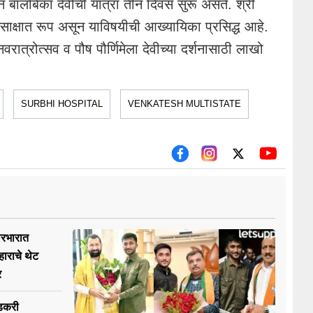
सून बालंबिका देवीची यात्रा तीन दिवस सुरू असते. श्री
चे साक्षात रूप असून याविषयीची आख्यायिका प्रसिद्ध आहे.
नवरात्रोत्सव व पौष पौर्णिमेला देवीच्या दर्शनासाठी लाखो
SURBHI HOSPITAL
VENKATESH MULTISTATE
ारभारात
हाराचे थेट
र
डकरी