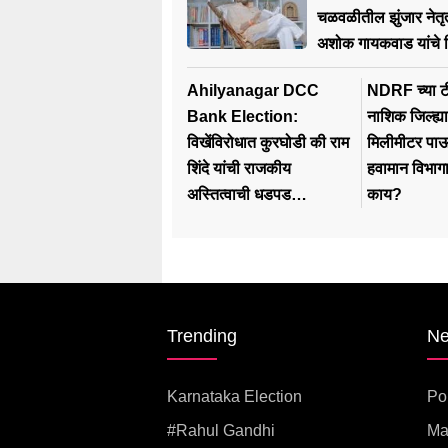
चळवळीतील झुंजार नेतृत
अशोक गायकवाड यांचे 
Ahilyanagar DCC
NDRF च्या टी
Bank Election:
नाशिक जिल्ह्
विखेंविरोधात कुरघोडी की राम
मिलीमीटर पा
शिंदे यांची राजकीय
हवामान विभाग
अस्तित्वाची धडपड…
काय?
Trending
N
Karnataka Election
Pol
#rahul Gandhi
Ma