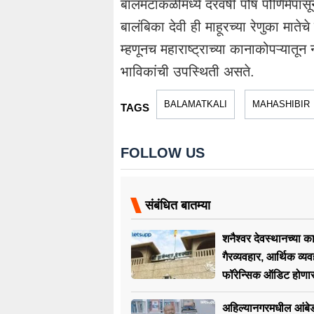
बालमटाकळीमध्ये दरवर्षी पौष पौर्णिमेपा
बालंबिका देवी ही माहूरच्या रेणुका माते
म्हणूनच महाराष्ट्राच्या कानाकोपऱ्यातून 
भाविकांची उपस्थिती असते.
BALAMATKALI
MAHASHIBIR
TAGS
FOLLOW US
संबंधित बातम्या
शनैश्वर देवस्थानच्या क
गैरव्यवहार, आर्थिक व्यव
फॉरेन्सिक ऑडिट होणा
अहिल्यानगरमधील आंबे