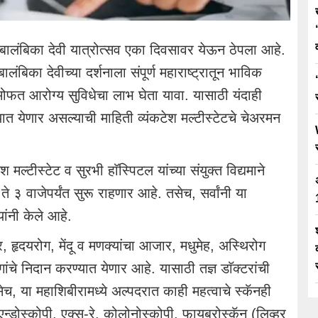
 बालंबिका देवी यात्रोत्सव एका दिवसावर येऊन ठेपला आहे.
ालंबिका देवीच्या दर्शनाला संपूर्ण महाराष्ट्रातून भाविक
 मोफत आरोग्य सुविधेचा लाभ घेता यावा. यासाठी यंदाही
ात येणार असल्याची माहिती व्यंकटेश मल्टीस्टेटचे चेअरमन
 मल्टीस्टेट व सुरभी हाॅस्पिटल यांच्या संयुक्त विद्यमाने
 ३ वाजेपर्यंत सुरू राहणार आहे. तसेच, सर्वांनी या
ांनी केले आहे.
र, हृदयरोग, मेंदू व मणक्यांचा आजार, मधुमेह, अस्थिरोग
गांचे निदान करण्यात येणार आहे. यासाठी तज्ञ डाॅक्टरांची
, या महाशिबीरामध्ये अल्पदरात काही महत्वाचे स्कॅनही
न्डोस्कोपी, एक्स-रे, कोलोनोस्कोपी, फायब्रोस्कॅन (लिव्हर