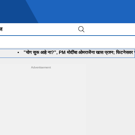
ीज
•
”योग सुरू आहे ना?”, PM मोदींचा ओमराजेंना खास प्रश्न; फिटनेसवर रंगली चर्चा