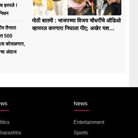
्व हरपले !
निधन
मोठी बातमी : भाजपच्या विजय चौधरींचे ऑडिओ
म तैनात!
व्हायरल करणारा निघाला पीए; अखेर यश
टिपरेला अटक
यात 500
ऊस कोसळणार,
ाचा अंदाज
ews
News
itics
Entertainment
harashtra
Sports