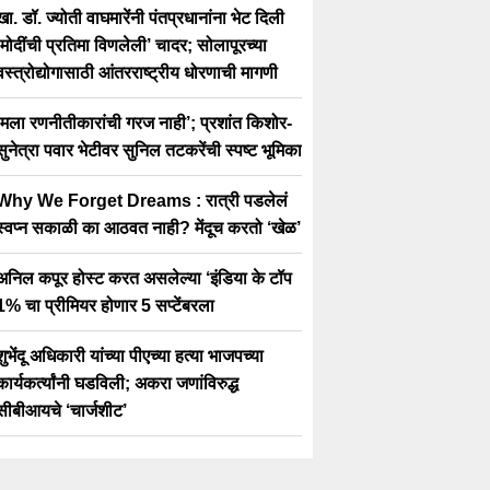
खा. डॉ. ज्योती वाघमारेंनी पंतप्रधानांना भेट दिली
‘मोदींची प्रतिमा विणलेली’ चादर; सोलापूरच्या
वस्त्रोद्योगासाठी आंतरराष्ट्रीय धोरणाची मागणी
‘मला रणनीतीकारांची गरज नाही’; प्रशांत किशोर-
सुनेत्रा पवार भेटीवर सुनिल तटकरेंची स्पष्ट भूमिका
Why We Forget Dreams : रात्री पडलेलं
स्वप्न सकाळी का आठवत नाही? मेंदूच करतो ‘खेळ’
अनिल कपूर होस्ट करत असलेल्या ‘इंडिया के टॉप
1% चा प्रीमियर होणार 5 सप्टेंबरला
शुभेंदू अधिकारी यांच्या पीएच्या हत्या भाजपच्या
कार्यकर्त्यांनी घडविली; अकरा जणांविरुद्ध
सीबीआयचे ‘चार्जशीट’