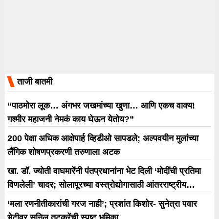
ताजी बातमी
“पाठमोरा लूक… अंगभर जखमांच्या खुणा… आणि एकच वाक्य!
गश्मीर महाजनी नेमकं काय घेऊन येतोय?”
200 पेक्षा अधिक आक्षेपार्ह व्हिडीओ सापडले; अल्पवयीन मुलांच्या
लैंगिक शोषणप्रकरणी तरुणाला अटक
खा. डॉ. ज्योती वाघमारेंनी पंतप्रधानांना भेट दिली ‘मोदींची प्रतिमा
विणलेली’ चादर; सोलापूरच्या वस्त्रोद्योगासाठी आंतरराष्ट्रीय
धोरणाची मागणी
‘मला रणनीतीकारांची गरज नाही’; प्रशांत किशोर- सुनेत्रा पवार
भेटीवर सुनिल तटकरेंची स्पष्ट भूमिका