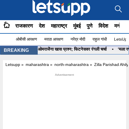
राजकारण
देश
महाराष्ट्र
मुंबई
पुणे
विदेश
मनोरंज
ओबीसी आरक्षण
मराठा आरक्षण
नरेंद्र मोदी
राहुल गांधी
LetsUpp 
”, PM मोदींचा ओमराजेंना खास प्रश्न; फिटनेसवर रंगली चर्चा
•
‘मला रणनीतीकारां
BREAKING
Letsupp
»
maharashtra
»
north-maharashtra
»
Zilla Parishad Ah