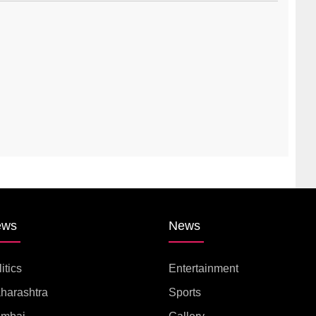
ews
News
itics
Entertainment
harashtra
Sports