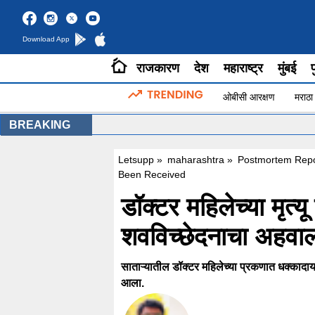
Download App
राजकारण
देश
महाराष्ट्र
मुंबई
प
ओबीसी आरक्षण
मराठा
BREAKING
Letsupp
»
maharashtra
»
Postmortem Repo
Been Received
डॉक्टर महिलेच्या मृत्
शवविच्छेदनाचा अहवाल
साताऱ्यातील डॉक्टर महिलेच्या प्रकणात धक्का
आला.