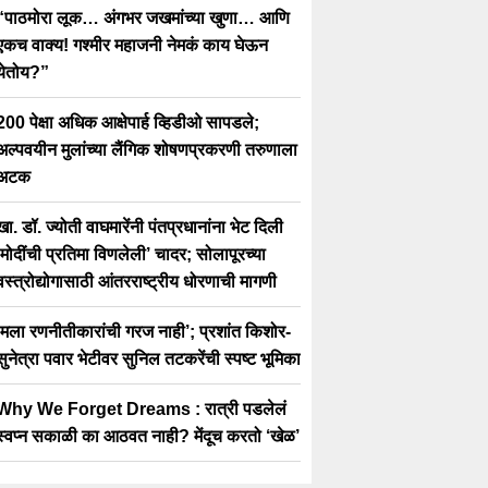
“पाठमोरा लूक… अंगभर जखमांच्या खुणा… आणि
एकच वाक्य! गश्मीर महाजनी नेमकं काय घेऊन
येतोय?”
200 पेक्षा अधिक आक्षेपार्ह व्हिडीओ सापडले;
अल्पवयीन मुलांच्या लैंगिक शोषणप्रकरणी तरुणाला
अटक
खा. डॉ. ज्योती वाघमारेंनी पंतप्रधानांना भेट दिली
‘मोदींची प्रतिमा विणलेली’ चादर; सोलापूरच्या
वस्त्रोद्योगासाठी आंतरराष्ट्रीय धोरणाची मागणी
‘मला रणनीतीकारांची गरज नाही’; प्रशांत किशोर-
सुनेत्रा पवार भेटीवर सुनिल तटकरेंची स्पष्ट भूमिका
Why We Forget Dreams : रात्री पडलेलं
स्वप्न सकाळी का आठवत नाही? मेंदूच करतो ‘खेळ’