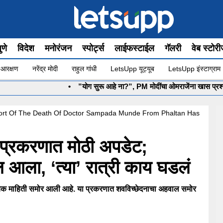
ुणे
विदेश
मनोरंजन
स्पोर्ट्स
लाईफस्टाईल
गॅलरी
वेब स्टोर
 आरक्षण
नरेंद्र मोदी
राहुल गांधी
LetsUpp यूट्यूब
LetsUpp इंस्टाग्राम
•
”योग सुरू आहे ना?”, PM मोदींचा ओमराजेंना खास प्रश्न; फिट
rt Of The Death Of Doctor Sampada Munde From Phaltan Has
यू प्रकरणात मोठी अपडेट;
 आला, ‘त्या’ रात्री काय घडलं
दायक माहिती समोर आली आहे. या प्रकरणात शवविच्छेदनाचा अहवाल समोर