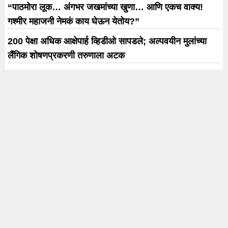
“पाठमोरा लूक… अंगभर जखमांच्या खुणा… आणि एकच वाक्य!
गश्मीर महाजनी नेमकं काय घेऊन येतोय?”
200 पेक्षा अधिक आक्षेपार्ह व्हिडीओ सापडले; अल्पवयीन मुलांच्या
लैंगिक शोषणप्रकरणी तरुणाला अटक
खा. डॉ. ज्योती वाघमारेंनी पंतप्रधानांना भेट दिली ‘मोदींची प्रतिमा
विणलेली’ चादर; सोलापूरच्या वस्त्रोद्योगासाठी आंतरराष्ट्रीय
धोरणाची मागणी
‘मला रणनीतीकारांची गरज नाही’; प्रशांत किशोर- सुनेत्रा पवार
भेटीवर सुनिल तटकरेंची स्पष्ट भूमिका
Why We Forget Dreams : रात्री पडलेलं स्वप्न सकाळी का
आठवत नाही? मेंदूच करतो ‘खेळ’
Trending