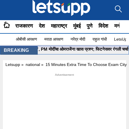
राजकारण
देश
महाराष्ट्र
मुंबई
पुणे
विदेश
मनोरंज
ओबीसी आरक्षण
मराठा आरक्षण
नरेंद्र मोदी
राहुल गांधी
LetsUpp 
ोग सुरू आहे ना?”, PM मोदींचा ओमराजेंना खास प्रश्न; फिटनेसवर रंगली चर्चा
•
BREAKING
Letsupp
»
national
»
15 Minutes Extra Time To Choose Exam City