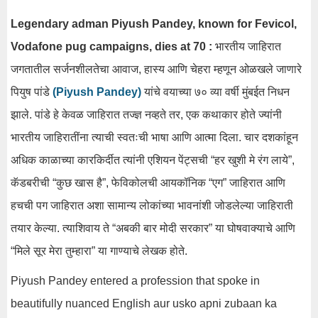
Legendary adman Piyush Pandey, known for Fevicol,
Vodafone pug campaigns, dies at 70 :
भारतीय जाहिरात
जगतातील सर्जनशीलतेचा आवाज, हास्य आणि चेहरा म्हणून ओळखले जाणारे
पियुष पांडे
(
Piyush Pandey
)
यांचे वयाच्या ७० व्या वर्षी मुंबईत निधन
झाले. पांडे हे केवळ जाहिरात तज्ज्ञ नव्हते तर, एक कथाकार होते ज्यांनी
भारतीय जाहिरातींना त्याची स्वतःची भाषा आणि आत्मा दिला. चार दशकांहून
अधिक काळाच्या कारकिर्दीत त्यांनी एशियन पेंट्सची “हर खुशी मे रंग लाये”,
कॅडबरीची “कुछ खास है”, फेविकोलची आयकॉनिक “एग” जाहिरात आणि
हचची पग जाहिरात अशा सामान्य लोकांच्या भावनांशी जोडलेल्या जाहिराती
तयार केल्या. त्याशिवाय ते “अबकी बार मोदी सरकार” या घोषवाक्याचे आणि
“मिले सूर मेरा तुम्हारा” या गाण्याचे लेखक होते.
Piyush Pandey entered a profession that spoke in
beautifully nuanced English aur usko apni zubaan ka