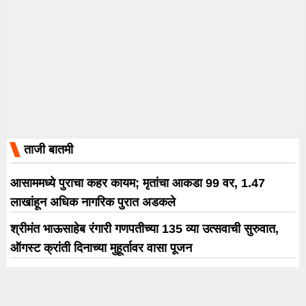
ताजी बातमी
आसाममध्ये पुराचा कहर कायम; मृतांचा आकडा 99 वर, 1.47
लाखांहून अधिक नागरिक पुरात अडकले
श्रीमंत भाऊसाहेब रंगारी गणपतीच्या 135 व्या उत्सवाची सुरुवात,
ऑगस्ट क्रांती दिनाच्या मुहूर्तावर वासा पूजन
धीरज परदेशी मृत्यू प्रकरणाने अहिल्यानगर पेटले; शहर बंद,
रुग्णालयाबाहेर आंदोलन, आरोपींच्या अटकेची मागणी