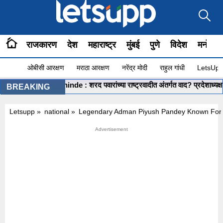
राजकारण
देश
महाराष्ट्र
मुंबई
पुणे
विदेश
मनोरंज
ओबीसी आरक्षण
मराठा आरक्षण
नरेंद्र मोदी
राहुल गांधी
LetsUpp 
Shashikant Shinde : शरद पवारांच्या राष्ट्रवादीत अंतर्गत वाद? प्रदेशाध्यक्ष शशिक
BREAKING
Letsupp
»
national
»
Legendary Adman Piyush Pandey Known For 